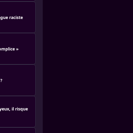
gue raciste
complice »
 ?
eux, il risque