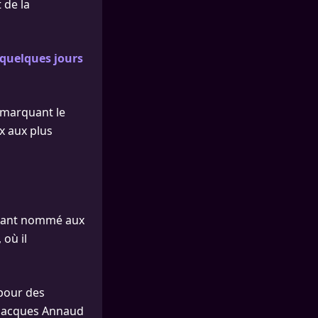
 de la
 quelques jours
 marquant le
ux aux plus
 étant nommé aux
 où il
 pour des
n-Jacques Annaud