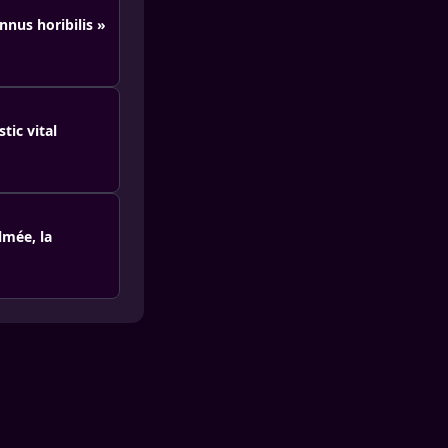
nnus horibilis »
tic vital
lmée, la