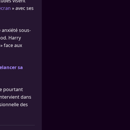
tudes visent
’écran
» avec ses
e anxiété sous-
ood. Harry
 » face aux
elancer sa
le pourtant
intervient dans
sionnelle des