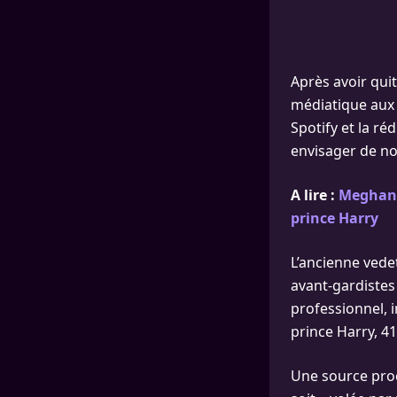
Après avoir quit
médiatique aux 
Spotify et la ré
envisager de no
A lire :
Meghan M
prince Harry
L’ancienne vedet
avant-gardistes 
professionnel, 
prince Harry, 41
Une source proch