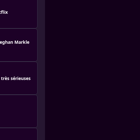
flix
 Meghan Markle
très sérieuses