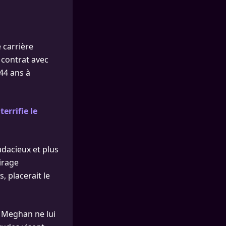
 carrière
r contrat avec
 44 ans à
errifie le
udacieux et plus
irage
 placerait le
e Meghan ne lui