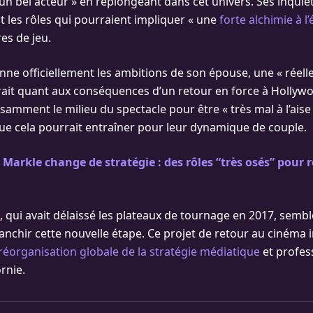
 un bel acteur » en replongeant dans cet univers. Ses inquié
t les rôles qui pourraient impliquer « une
forte alchimie à l
es de jeu.
enne officiellement les ambitions de son épouse, une « réell
erait quant aux conséquences d’un retour en force à Hollyw
isamment le milieu du spectacle pour être « très mal à l’aise
 cela pourrait entraîner pour leur dynamique de couple.
arkle change de stratégie : des rôles “très osés” pour r
qui avait délaissé les plateaux de tournage en 2017, semb
anchir cette nouvelle étape. Ce projet de retour au cinéma 
réorganisation globale de la stratégie médiatique
et profes
rnie.