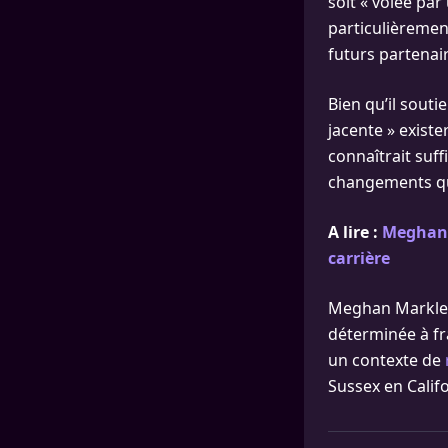
soit « volée par
particulièremen
futurs partenair
Bien qu’il souti
jacente » exist
connaîtrait suff
changements que
A lire :
Meghan M
carrière
Meghan Markle, 
déterminée à fr
un contexte de
Sussex en Califo