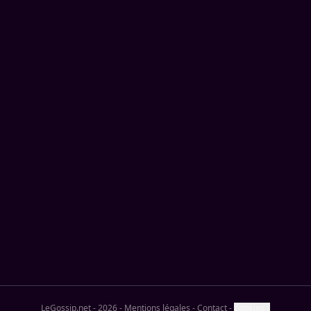
LeGossip.net - 2026
-
Mentions légales
-
Contact
-
Cookies ?