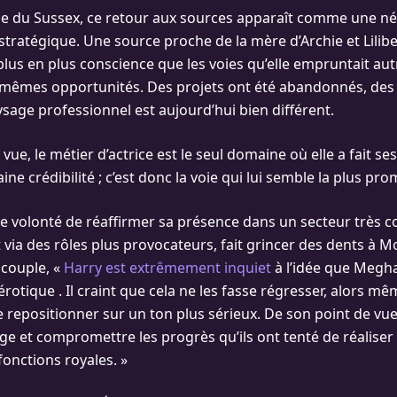
e du Sussex, ce retour aux sources apparaît comme une né
tratégique. Une source proche de la mère d’Archie et Lilibet
plus en plus conscience que les voies qu’elle empruntait autr
s mêmes opportunités. Des projets ont été abandonnés, des
ysage professionnel est aujourd’hui bien différent.
vue, le métier d’actrice est le seul domaine où elle a fait se
ine crédibilité ; c’est donc la voie qui lui semble la plus pro
e volonté de réaffirmer sa présence dans un secteur très co
 via des rôles plus provocateurs, fait grincer des dents à M
couple, «
Harry est extrêmement inquiet
à l’idée que Megh
rotique . Il craint que cela ne les fasse régresser, alors mêm
e repositionner sur un ton plus sérieux. De son point de vue
age et compromettre les progrès qu’ils ont tenté de réaliser
 fonctions royales. »