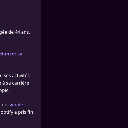
âgée de 44 ans,
elancer sa
e ses activités
 à sa carrière
opie.
en un
simple
potify a pris fin