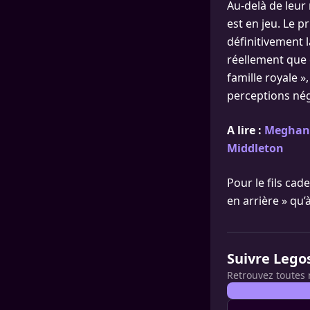
Au-delà de leur 
est en jeu. Le p
définitivement l
réellement que c
famille royale »
perceptions nég
A lire :
Meghan M
Middleton
Pour le fils cad
en arrière » qu’
Suivre Lego
Retrouvez toutes 