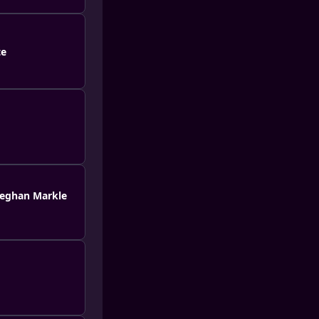
te
 Meghan Markle