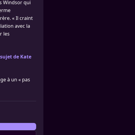
les Windsor qui
ferme
re. « Il craint
iation avec la
r les
sujet de Kate
age à un « pas