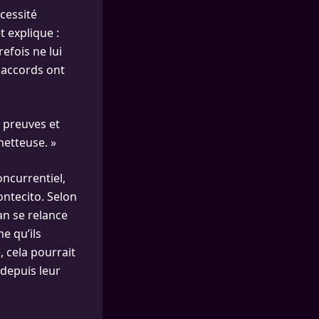
cessité
 explique :
efois ne lui
 accords ont
s preuves et
metteuse. »
ncurrentiel,
ontecito. Selon
an se relance
e qu’ils
, cela pourrait
 depuis leur