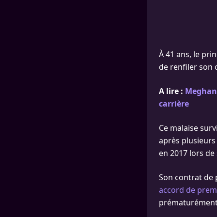
À 41 ans, le pri
de renfiler so
A lire :
Meghan M
carrière
Ce malaise survi
après plusieurs
en 2017 lors de 
Son contrat de p
accord de prem
prématurément