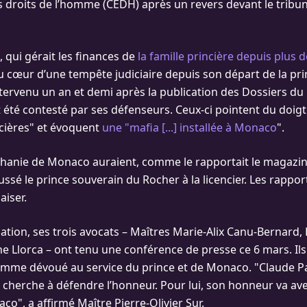
droits de l’homme (CEDH) après un revers devant le tribu
 qui gérait les finances de
la famille princière depuis plus d
au cœur d’une tempête judiciaire depuis son départ de la pr
ntervenu un an et demi après la publication des Dossiers du 
té contesté par ses défenseurs. Ceux-ci pointent du doig
cières" et évoquent
une "mafia [...] installée à Monaco
".
phanie de Monaco auraient, comme le rapportait le magazi
ssé le prince souverain du Rocher à la licencier. Les rappor
aiser.
uation, ses trois avocats – Maîtres Marie-Alix Canu-Bernard, 
e Llorca – ont tenu une conférence de presse ce 6 mars. Ils
omme dévoué au service du prince et de Monaco. "Claude P
l cherche à défendre l’honneur. Pour lui, son honneur va ave
aco", a affirmé Maître Pierre-Olivier Sur.