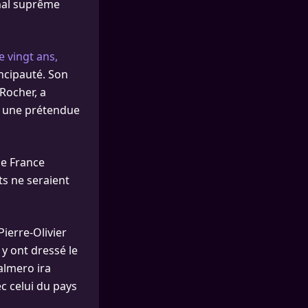
nal suprême
e vingt ans,
incipauté. Son
Rocher, a
t une prétendue
ne France
ts ne seraient
Pierre-Olivier
 y ont dressé le
almero ira
c celui du pays