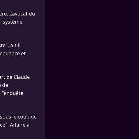
dre. L’avocat du
 du système
", a-t-il
épendance et
art de Claude
e de
e "enquête
 sous le coup de
e". Affaire à