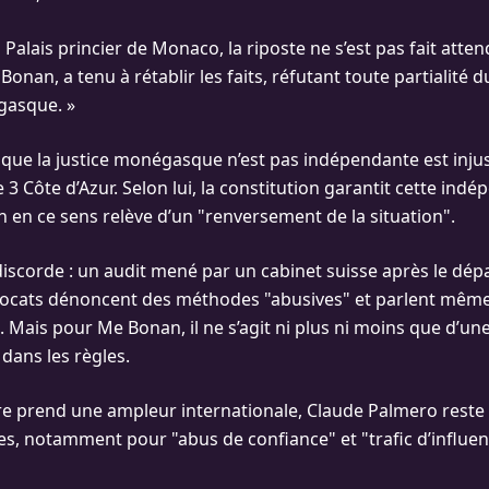
Palais princier de Monaco, la riposte ne s’est pas fait atten
 Bonan, a tenu à rétablir les faits, réfutant toute partialité
gasque. »
que la justice monégasque n’est pas indépendante est injuste
 3 Côte d’Azur. Selon lui, la constitution garantit cette ind
n en ce sens relève d’un "renversement de la situation".
discorde : un audit mené par un cabinet suisse après le dép
vocats dénoncent des méthodes "abusives" et parlent mêm
. Mais pour Me Bonan, il ne s’agit ni plus ni moins que d’un
dans les règles.
aire prend une ampleur internationale, Claude Palmero reste
es, notamment pour "abus de confiance" et "trafic d’influenc