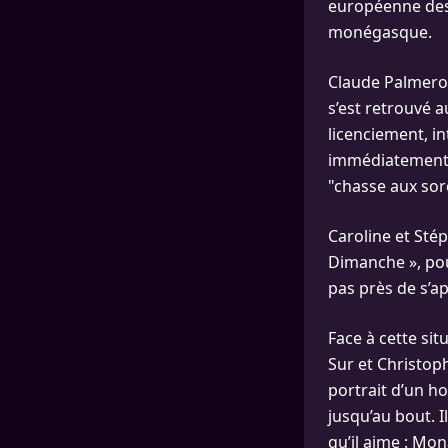
européenne des 
monégasque.
Claude Palmero,
s’est retrouvé 
licenciement, i
immédiatement é
"chasse aux sor
Caroline et Sté
Dimanche », pou
pas près de s’ap
Face à cette sit
Sur et Christoph
portrait d’un h
jusqu’au bout. I
qu’il aime : Mon