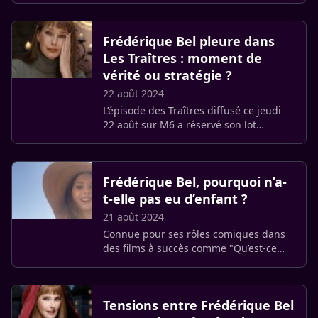
manipulation a mis à rude épreuve
l’actrice, qui a dû faire face à une (…)
Frédérique Bel pleure dans
Les Traîtres : moment de
vérité ou stratégie ?
22 août 2024
L’épisode des Traîtres diffusé ce jeudi
22 août sur M6 a réservé son lot
d’émotions. En pleine compétition,
Frédérique Bel s’est retrouvée au cœur
d’un moment de tension (…)
Frédérique Bel, pourquoi n’a-
t-elle pas eu d’enfant ?
21 août 2024
Connue pour ses rôles comiques dans
des films à succès comme "Qu’est-ce
qu’on a fait au bon Dieu" ou "Camping",
Frédérique Bel a su conquérir le cœur
des Français. Mais (…)
Tensions entre Frédérique Bel