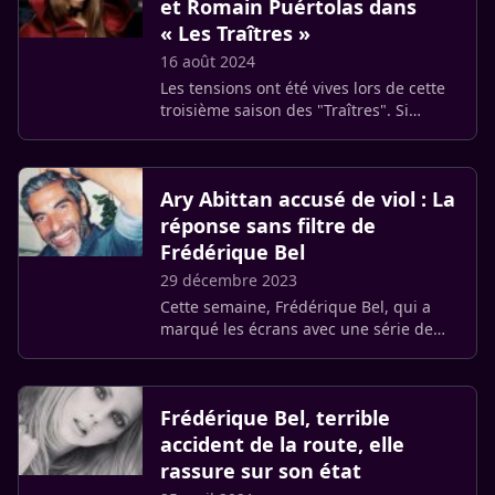
et Romain Puértolas dans
« Les Traîtres »
16 août 2024
Les tensions ont été vives lors de cette
troisième saison des "Traîtres". Si
Frédérique Bel a brillé par sa stratégie,
elle a également révélé une facette plus
sombre de sa (…)
Ary Abittan accusé de viol : La
réponse sans filtre de
Frédérique Bel
29 décembre 2023
Cette semaine, Frédérique Bel, qui a
marqué les écrans avec une série de
films populaires au cours des vingt
dernières années, s’est ouverte lors
d’une interview accordée au (…)
Frédérique Bel, terrible
accident de la route, elle
rassure sur son état