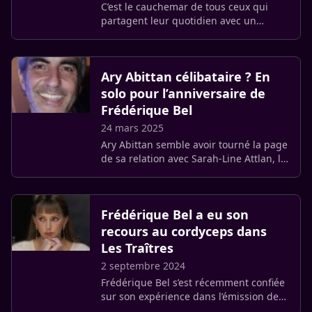
C’est le cauchemar de tous ceux qui
partagent leur quotidien avec un
compagnon à quatre pattes. Le « 7
janvier », Frédérique Bel a dû affronter
l’insoutenable : la perte de sa (…)
Ary Abittan célibataire ? En
solo pour l’anniversaire de
Frédérique Bel
24 mars 2025
Ary Abittan semble avoir tourné la page
de sa relation avec Sarah-Line Attlan, la
charmante brune qui partageait sa vie
depuis trois ans. Une absence
remarquée lors du 50ème (…)
Frédérique Bel a eu son
recours au cordyceps dans
Les Traîtres
2 septembre 2024
Frédérique Bel s’est récemment confiée
sur son expérience dans l’émission de
M6, Les Traîtres. Ce jeu de