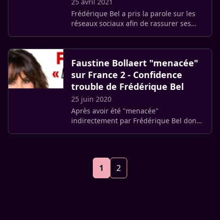
25 avril 2021
Frédérique Bel a pris la parole sur les
réseaux sociaux afin de rassurer ses
fans.
Faustine Bollaert "menacée"
sur France 2 - Confidence
trouble de Frédérique Bel
25 juin 2020
Après avoir été "menacée"
indirectement par Frédérique Bel dont
le rêve serait de se lancer une carrière
d’animatrice, celle-ci précise enfin ses
intentions. Hors de question (…)
1
2