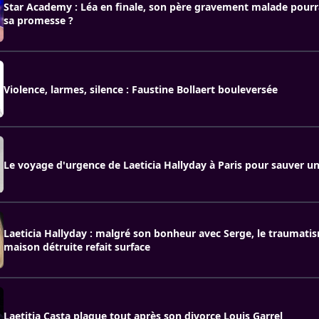
Star Academy : Léa en finale, son père gravement malade pourra
sa promesse ?
Violence, larmes, silence : Faustine Bollaert bouleversée
Le voyage d'urgence de Laeticia Hallyday à Paris pour sauver un
Laeticia Hallyday : malgré son bonheur avec Serge, le traumati
maison détruite refait surface
Laetitia Casta plaque tout après son divorce Louis Garrel