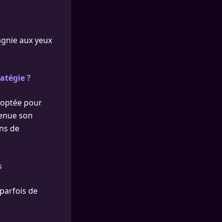
agnie aux yeux
atégie ?
adoptée pour
venue son
ns de
s
 parfois de