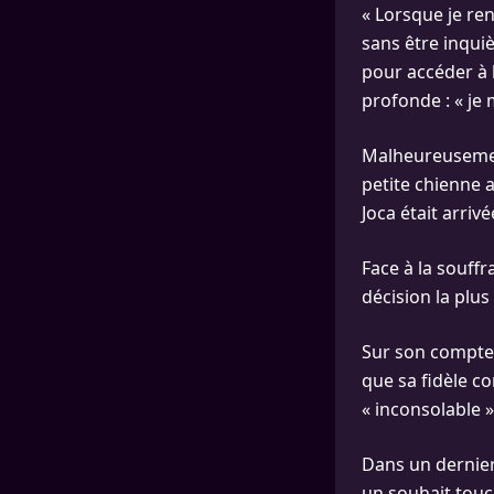
« Lorsque je ren
sans être inquièt
pour accéder à l
profonde : « je 
Malheureusement
petite chienne 
Joca était arriv
Face à la souff
décision la plus d
Sur son compte 
que sa fidèle co
« inconsolable »
Dans un dernier 
un souhait touc