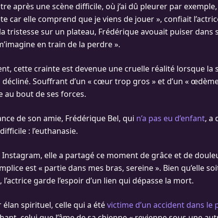
tre après une scène difficile, où j’ai dû pleurer par exemple
e car elle comprend que je viens de jouer », confiait l’actrice
a tristesse sur un plateau, Frédérique avouait puiser dans s
m’imagine en train de la perdre ».
, cette crainte est devenue une cruelle réalité lorsque la 
a décliné. Souffrant d’un « cœur trop gros » et d’un « œdèm
ée au bout de ses forces.
rance de son amie, Frédérique Bel, qui
n’a pas eu d’enfant
, a
ifficile : l’euthanasie.
Instagram, elle a partagé ce moment de grâce et de douleu
mplice est « partie dans mes bras, sereine ». Bien qu’elle so
, l’actrice garde l’espoir d’un lien qui dépasse la mort.
élan spirituel, celle qui a été
victime d’un accident dans le 
hant, celui que l’âme de sa chienne « revienne sous une aut