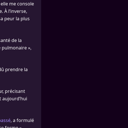
, elle me console
. À l’inverse,
a peur la plus
santé de la
e pulmonaire »,
 dû prendre la
r, précisant
it aujourd’hui
passé
, a formulé
re forme »,