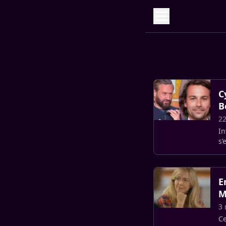
C
B
22
In
s’
L’
E
M
3 
Ce