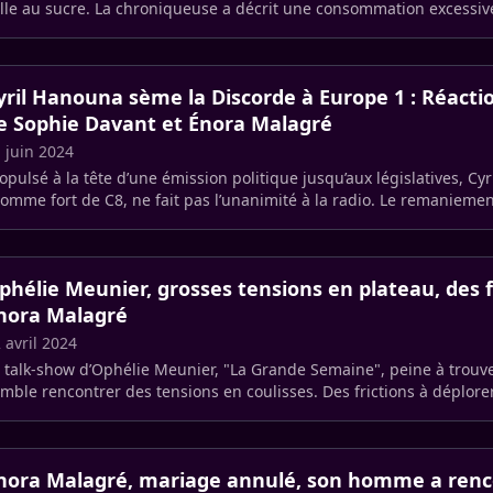
lle au sucre. La chroniqueuse a décrit une consommation excessive
yril Hanouna sème la Discorde à Europe 1 : Réacti
e Sophie Davant et Énora Malagré
 juin 2024
opulsé à la tête d’une émission politique jusqu’aux législatives, Cy
homme fort de C8, ne fait pas l’unanimité à la radio. Le remaniemen
ace à (…)
phélie Meunier, grosses tensions en plateau, des f
nora Malagré
 avril 2024
 talk-show d’Ophélie Meunier, "La Grande Semaine", peine à trouve
mble rencontrer des tensions en coulisses. Des frictions à déplo
ora (…)
nora Malagré, mariage annulé, son homme a ren