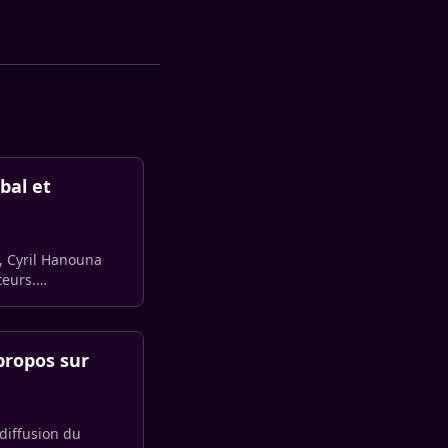
bal et
l, Cyril Hanouna
teurs.
propos sur
 diffusion du