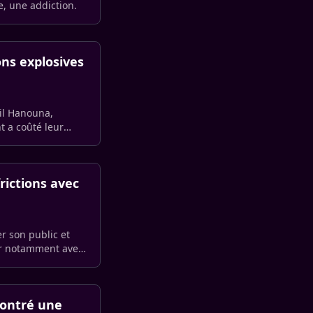
, une addiction.
ons explosives
ril Hanouna,
t a coûté leur
rictions avec
r son public et
rer notamment avec
contré une