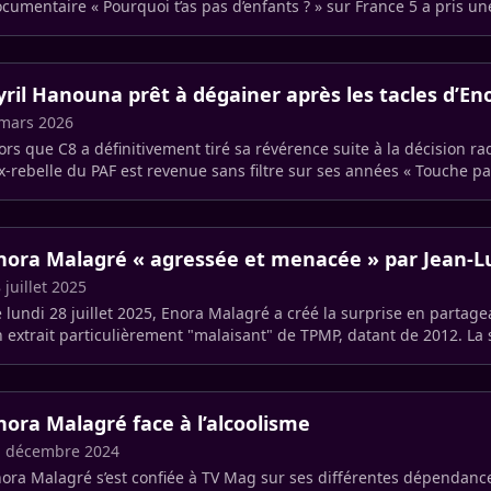
cumentaire « Pourquoi t’as pas d’enfants ? » sur France 5 a pris un
yril Hanouna prêt à dégainer après les tacles d’E
mars 2026
ors que C8 a définitivement tiré sa révérence suite à la décision ra
ex-rebelle du PAF est revenue sans filtre sur ses années « Touche 
 (…)
nora Malagré « agressée et menacée » par Jean-L
 juillet 2025
 lundi 28 juillet 2025, Enora Malagré a créé la surprise en partag
 extrait particulièrement "malaisant" de TPMP, datant de 2012. L
 (…)
nora Malagré face à l’alcoolisme
1 décembre 2024
ora Malagré s’est confiée à TV Mag sur ses différentes dépendan