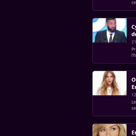
ce
C
d
21
Pr
l’
pl
O
E
12
Le
se
En
E