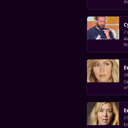
do
C
2 
Al
l’
»,
E
28
Ce
un
ni
E
2
En