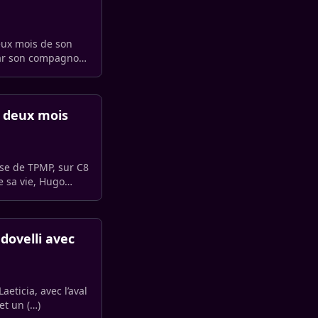
eux mois de son
par son compagnon.
e deux mois
se de TPMP, sur C8
e sa vie, Hugo
dovelli avec
Laeticia, avec l’aval
et un (…)