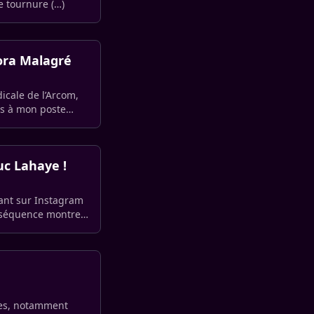
e tournure (…)
nora Malagré
dicale de l’Arcom,
pas à mon poste
uc Lahaye !
eant sur Instagram
a séquence montre
ces, notamment