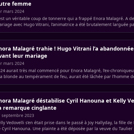
utre femme
r mars 2024
est un véritable coup de tonnerre qui a frappé Enora Malagré. A d
riage avec Hugo Vitrani, l’animatrice a été brutalement larguée 
 rêve (…)
nora Malagré trahie ! Hugo Vitrani l’a abandonné
vant leur mariage
r mars 2024
24 aurait très mal commencé pour Enora Malagré, l’ex-chroniqueu
La blonde au tempérament de feu, aurait été lâchée par l’homme d
trani (…)
nora Malagré déstabilise Cyril Hanouna et Kelly Ve
a remarque cinglante
7 septembre 2023
lly Vedovelli s’en était prise dans le passé à Joy Hallyday, la fille de 
 Cyril Hanouna. Une plainte a été déposée par la veuve du Taulier 