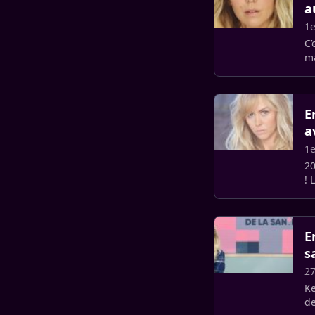
a
1e
C’
ma
Un
E
a
1e
20
! 
Vi
E
s
2
Ke
de