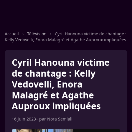
Accueil
›
Télévision
›
Cyril Hanouna victime de chantage :
Kelly Vedovelli, Enora Malagré et Agathe Auproux impliquées
Cyril Hanouna victime
de chantage : Kelly
Vedovelli, Enora
Malagré et Agathe
Auproux impliquées
16 juin 2023
– par
Nora Semlali