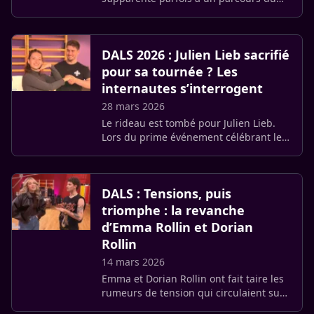
combattant, et la quinzième saison ne
déroge pas à la règle. Dans un vlog
publié sur sa chaîne (…)
DALS 2026 : Julien Lieb sacrifié
pour sa tournée ? Les
internautes s’interrogent
28 mars 2026
Le rideau est tombé pour Julien Lieb.
Lors du prime événement célébrant les
15 ans de Danse avec les stars, diffusé
ce vendredi 27 mars 2026 sur TF1, l’ex
candidat de la Star (…)
DALS : Tensions, puis
triomphe : la revanche
d’Emma Rollin et Dorian
Rollin
14 mars 2026
Emma et Dorian Rollin ont fait taire les
rumeurs de tension qui circulaient sur
les réseaux sociaux. Ces spéculations