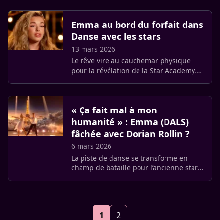
avaient notamment été relayées par le
journaliste média (…)
Emma au bord du forfait dans
Danse avec les stars
13 mars 2026
Le rêve vire au cauchemar physique
pour la révélation de la Star Academy.
Alors que la compétition s’intensifie sur
TF1, Emma livre un combat secret
contre son propre corps. (…)
« Ça fait mal à mon
humanité » : Emma (DALS)
fâchée avec Dorian Rollin ?
6 mars 2026
La piste de danse se transforme en
champ de bataille pour l’ancienne star-
académicienne. Alors qu’elle tente de
s’imposer dans cette nouvelle saison de
Danse avec les stars, (…)
1
2