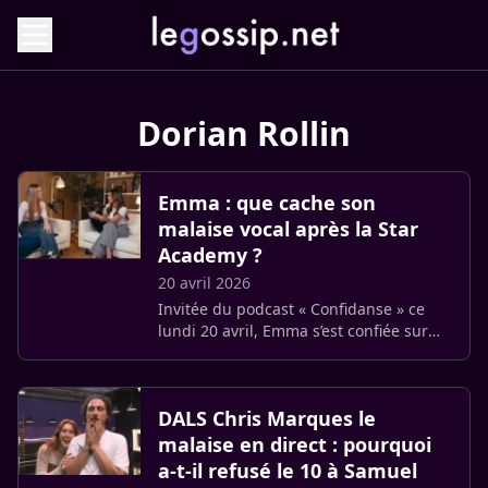
Dorian Rollin
Emma : que cache son
malaise vocal après la Star
Academy ?
20 avril 2026
Invitée du podcast « Confidanse » ce
lundi 20 avril, Emma s’est confiée sur
les critiques visant sa voix. Entre doutes
et détermination, l’artiste de 23 ans
détaille son combat (…)
DALS Chris Marques le
malaise en direct : pourquoi
a-t-il refusé le 10 à Samuel