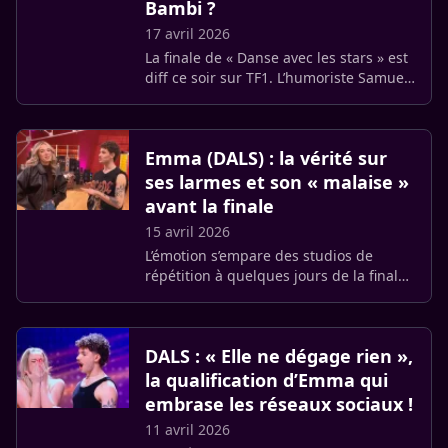
Bambi ?
17 avril 2026
La finale de « Danse avec les stars » est
diff ce soir sur TF1. L’humoriste Samuel
Bambi a marqué la compétition avec un
freestyle sensuel. Il a frôlé le score
parfait face à (…)
Emma (DALS) : la vérité sur
ses larmes et son « malaise »
avant la finale
15 avril 2026
L’émotion s’empare des studios de
répétition à quelques jours de la finale
de la quinzième saison de « Danse avec
les stars ». Emma, ancienne candidate
de la Star Academy, ne (…)
DALS : « Elle ne dégage rien »,
la qualification d’Emma qui
embrase les réseaux sociaux !
11 avril 2026