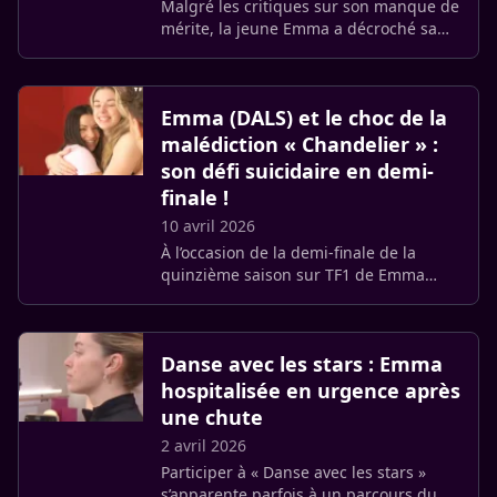
Malgré les critiques sur son manque de
mérite, la jeune Emma a décroché sa
place pour la finale de Danse avec les
stars ce vendredi 10 avril. Elle
affrontera Samuel Bambi et (…)
Emma (DALS) et le choc de la
malédiction « Chandelier » :
son défi suicidaire en demi-
finale !
10 avril 2026
À l’occasion de la demi-finale de la
quinzième saison sur TF1 de Emma
s’apprête à relever un défi de taille.
Pour décrocher sa place en finale, la
jeune chanteuse a choisi de (…)
Danse avec les stars : Emma
hospitalisée en urgence après
une chute
2 avril 2026
Participer à « Danse avec les stars »
s’apparente parfois à un parcours du