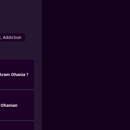
, Addiction
 Aram Ohania ?
m Ohanian