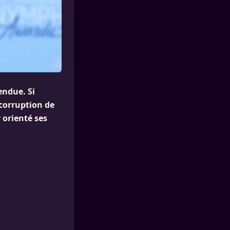
endue. Si
corruption de
 orienté ses