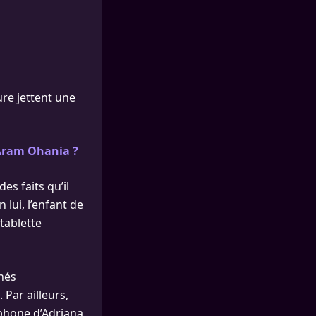
ure jettent une
 Aram Ohania ?
s faits qu’il
n lui, l’enfant de
tablette
chés
Par ailleurs,
éphone d’Adriana