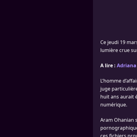
Ce jeudi 19 mar
lumière crue sur
A lire :
Adriana
L’homme d’affai
juge particuli
huit ans aurait
numérique.
Aram Ohanian sou
pornographiques
ces fichiers pr