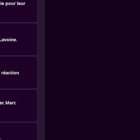
e pour leur
Lavoine.
 réaction
vec Marc
x