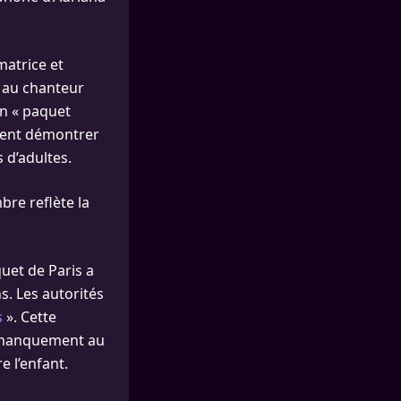
matrice et
é au chanteur
un « paquet
aient démontrer
 d’adultes.
bre reflète la
quet de Paris a
s. Les autorités
s
». Cette
el manquement au
e l’enfant.