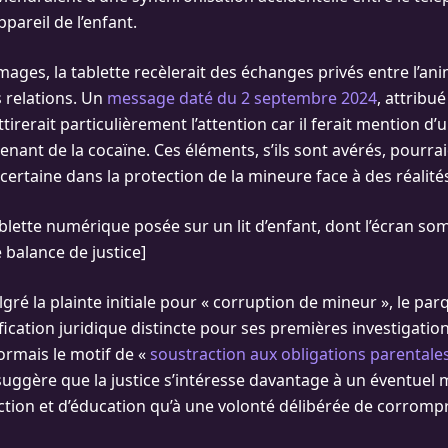
pareil de l’enfant.
mages, la tablette recèlerait des échanges privés entre l’ani
s relations. Un
message daté du 2 septembre 2024
, attribu
tirerait particulièrement l’attention car il ferait mention d’
tenant de la cocaïne. Ces éléments, s’ils sont avérés, pourr
ertaine dans la protection de la mineure face à des réalités
blette numérique posée sur un lit d’enfant, dont l’écran som
 balance de justice]
é la plainte initiale pour « corruption de mineur », le par
fication juridique distincte pour ses premières investigation
ormais le motif de «
soustraction aux obligations parentale
 suggère que la justice s’intéresse davantage à un éventu
ction et d’éducation qu’à une volonté délibérée de corrompr