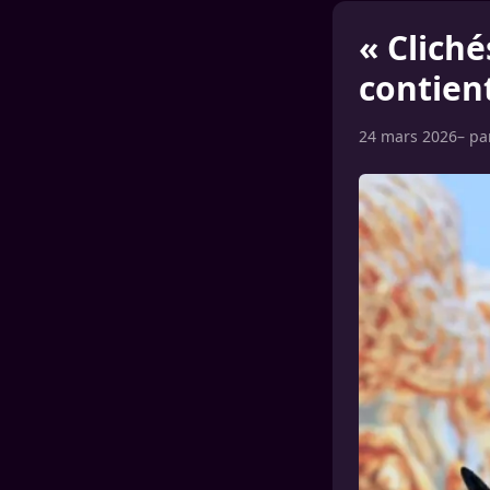
« Cliché
contien
24 mars 2026
– p