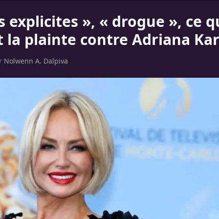
s explicites », « drogue », ce 
t la plainte contre Adriana K
ar
Nolwenn A. Dalpiva