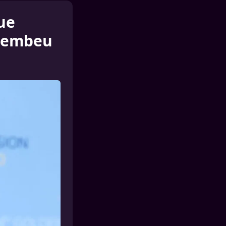
que
arembeu