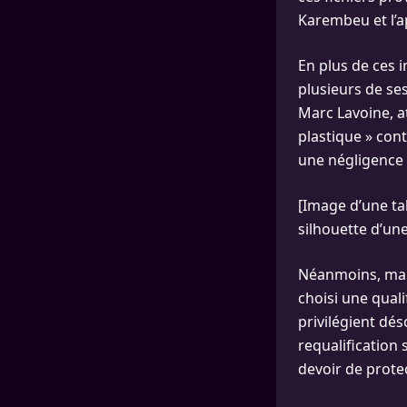
Karembeu et l’ap
En plus de ces i
plusieurs de se
Marc Lavoine, at
plastique » con
une négligence c
[Image d’une ta
silhouette d’une
Néanmoins, malgr
choisi une quali
privilégient dés
requalification
devoir de prote