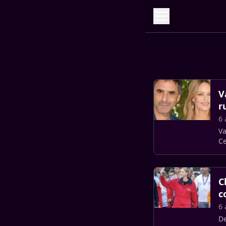
V
r
6 
Va
Ce
se
C
c
6 
De