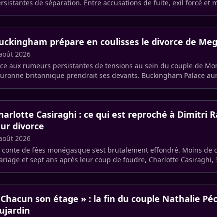
rsistantes de séparation. Entre accusations de fuite, exil forcé et
 princesse (…)
uckingham prépare en coulisses le divorce de Meg
août 2026
ce aux rumeurs persistantes de tensions au sein du couple de Mont
uronne britannique prendrait ses devants. Buckingham Palace aur
aboré un [plan (…)
harlotte Casiraghi : ce qui est reproché à Dimitri
eur divorce
août 2026
 conte de fées monégasque s’est brutalement effondré. Moins de c
riage et sept ans après leur coup de foudre, Charlotte Casiraghi, 
mitri (…)
 Chacun son étage » : la fin du couple Nathalie Pé
ujardin