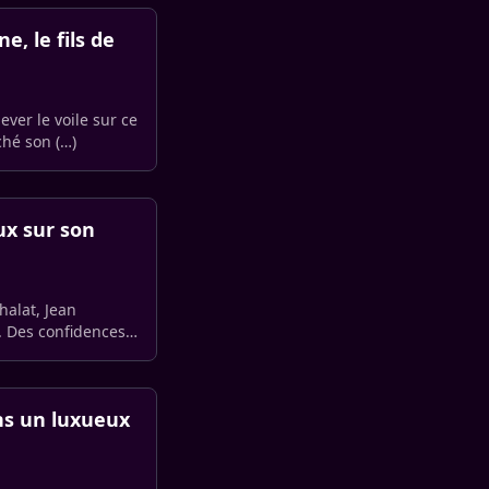
e, le fils de
ever le voile sur ce
ché son (…)
ux sur son
halat, Jean
. Des confidences
ans un luxueux