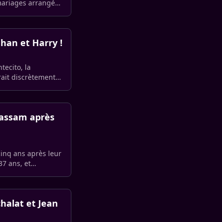
 mariages arrangés,
han et Harry !
ecito, la
ait discrètement
 Rassam après
inq ans après leur
37 ans, et
chalat et Jean