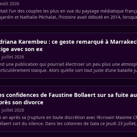
août 2026
était l’un des couples les plus en vue du paysage médiatique frança
jardin et Nathalie Péchalat, l’histoire avait débuté en 2014, lorsque 
mbé (…)
driana Karembeu : ce geste remarqué à Marrakec
itige avec son ex
 juillet 2026
est une publication qui pourrait électriser un peu plus une atmos
rticulièrement toxique. Alors qu’elle sort tout juste d’une bataille j
n (…)
es confidences de Faustine Bollaert sur sa fuite a
près son divorce
 juillet 2026
 an après sa [rupture en toute discrétion avec l’écrivain Maxime 
llaert sort du silence. Dans les colonnes de Gala ce jeudi 23 juillet,