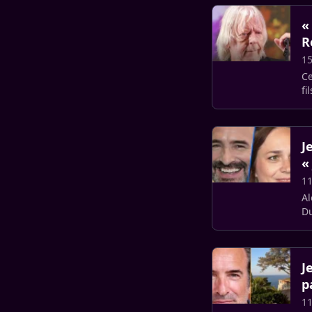
«
R
15
Ce
fi
J
«
11
Al
Du
où
J
p
11