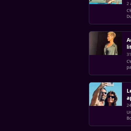
2 
C’
Du
to
A
l
31
C’
pa
so
L
a
24
Un
Bo