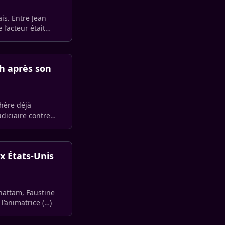
is. Entre Jean
l’acteur était
h après son
phère déjà
udiciaire contre
ux États-Unis
Chattam, Faustine
 l’animatrice (…)