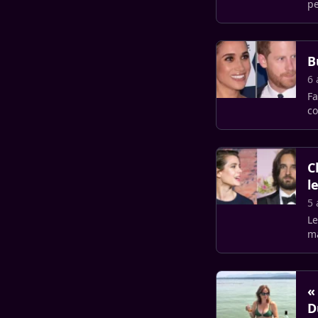
pe
la
B
6 
Fa
co
él
C
l
5 
Le
ma
Di
«
D