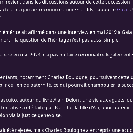
 revient dans les discussions autour de cette succession : c
’acteur n’a jamais reconnu comme son fils, rapporte
Gala.
Un
?
ur émérite ait affirmé dans une interview en mai 2019 à Gala
ort", la question de l’héritage n’est pas aussi simple.
cédé en mai 2023, n’a pas pu faire reconnaître légalement s
 enfants, notamment Charles Boulogne, poursuivent cette 
lir ce lien de paternité, ce qui pourrait chambouler la succ
scuito, auteur du livre Alain Delon : une vie aux aguets, qui
entative a été faite par Blanche, la fille d’Ari, pour obteni
lon via la justice genevoise.
it été rejetée, mais Charles Boulogne a entrepris une actio