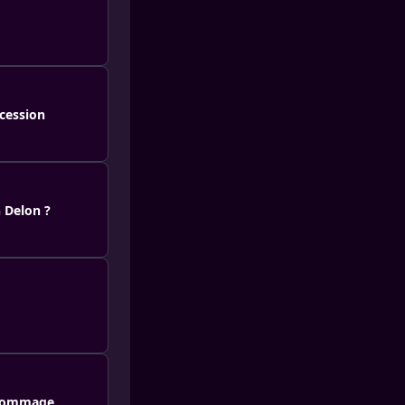
ccession
n Delon ?
r hommage