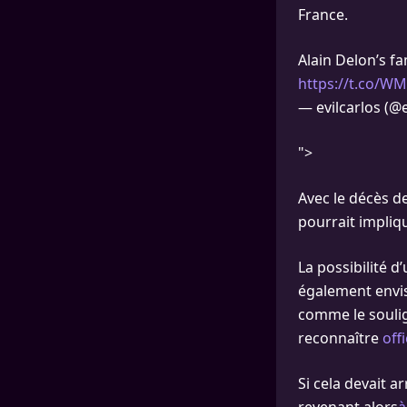
France.
Alain Delon’s f
https://t.co/
— evilcarlos (@e
">
Avec le décès d
pourrait impliqu
La possibilité d
également envisa
comme le soulig
reconnaître
off
Si cela devait a