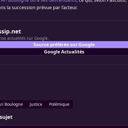
 Ari Boulogne ou à ses descendants
, ce qui, selon Pascuito,
ns la succession prévue par l’acteur.
ssip.net
nos actualités sur Google.
Source préférée sur Google
Google Actualités
Ari Boulogne
Justice
Polémique
sujet