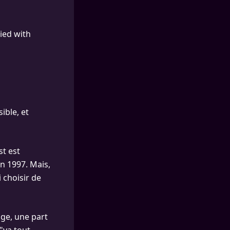
ied with
ible, et
st est
en 1997. Mais,
 choisir de
tage, une part