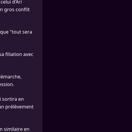
elui d’Ari
 gros conflit
 que "tout sera
a filiation avec
démarche,
ession.
 sortira en
r un prélèvement
n similaire en