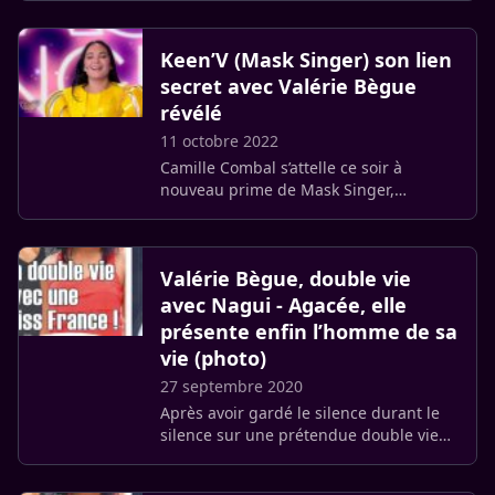
France, en parle lors d’un entretien
accordé à C à Vous (…)
Keen’V (Mask Singer) son lien
secret avec Valérie Bègue
révélé
11 octobre 2022
Camille Combal s’attelle ce soir à
nouveau prime de Mask Singer,
marquée par la prestation de Valérie
Bègue. Et tout le monde a été surpris
que Keen’V, lui avait déjà consacré (…)
Valérie Bègue, double vie
avec Nagui - Agacée, elle
présente enfin l’homme de sa
vie (photo)
27 septembre 2020
Après avoir gardé le silence durant le
silence sur une prétendue double vie
avec Nagui dont elle est très proche,
Valérie Bègue met les pendules à