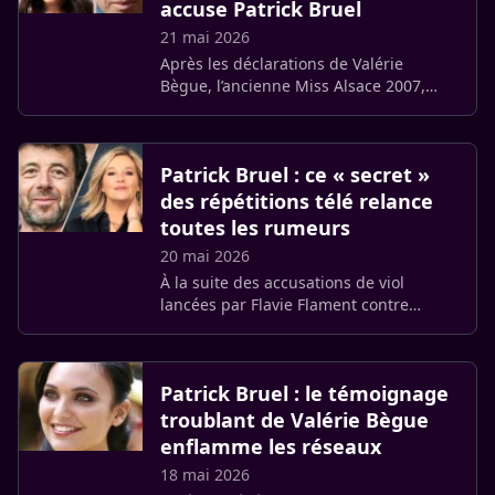
accuse Patrick Bruel
21 mai 2026
Après les déclarations de Valérie
Bègue, l’ancienne Miss Alsace 2007,
Florima Treiber, accuse à son tour
Patrick Bruel Les faits dénoncés se
seraient déroulés en marge de la (…)
Patrick Bruel : ce « secret »
des répétitions télé relance
toutes les rumeurs
20 mai 2026
À la suite des accusations de viol
lancées par Flavie Flament contre
Patrick Bruel, les langues se délient
dans le milieu musical. La chanteuse
Nina Goern, membre du groupe (…)
Patrick Bruel : le témoignage
troublant de Valérie Bègue
enflamme les réseaux
18 mai 2026