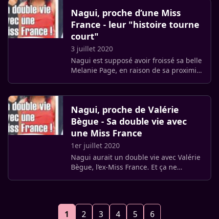
l’heure. Elle présente enfin (…)
Nagui, proche d’une Miss
France - leur "histoire tourne
court"
3 juillet 2020
Nagui est supposé avoir froissé sa belle
Melanie Page, en raison de sa proximité
avec une belle Miss France. Il s’agit de
Valérie Bègue. Mais cette histoire
"tourne court".
Nagui, proche de Valérie
Bègue - Sa double vie avec
une Miss France
1er juillet 2020
Nagui aurait un double vie avec Valérie
Bègue, l’ex-Miss France. Et ça ne
daterait pas d’hier. "Leurs liens forts
viennent d’éclater au grand jour",
rapporte un magazine people.
1
2
3
4
5
6