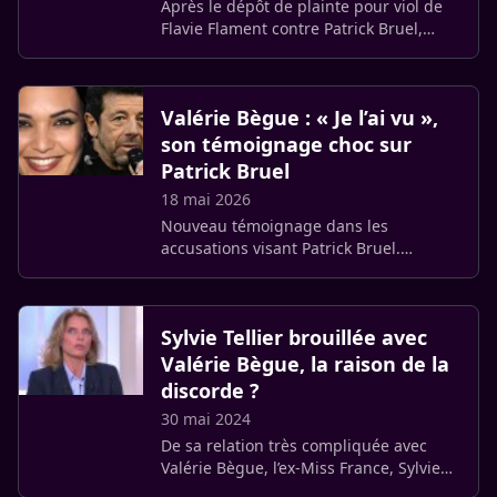
Après le dépôt de plainte pour viol de
Flavie Flament contre Patrick Bruel,
l’ancienne Miss France Valérie Bègue a
publiquement apporté son soutien aux
victimes présumées. Une (…)
Valérie Bègue : « Je l’ai vu »,
son témoignage choc sur
Patrick Bruel
18 mai 2026
Nouveau témoignage dans les
accusations visant Patrick Bruel.
L’ancienne Miss France Valérie Bègue
affirme avoir observé des
comportements inappropriés de la part
Sylvie Tellier brouillée avec
du chanteur (…)
Valérie Bègue, la raison de la
discorde ?
30 mai 2024
De sa relation très compliquée avec
Valérie Bègue, l’ex-Miss France, Sylvie
Tellier, l’ex-patronne de la Société Miss