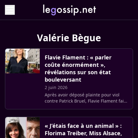
Valérie Bègue
Flavie Flament : « parler
coûte énormément »,
révélations sur son état
bouleversant
2 juin 2026
Après avoir déposé plainte pour viol
contre Patrick Bruel, Flavie Flament fait
face à un contrecoup émotionnel
majeur. Entre épuisement personnel et
réactions virulentes sur (…)
« J’étais face à un animal » :
Florima Treiber, Miss Alsace,