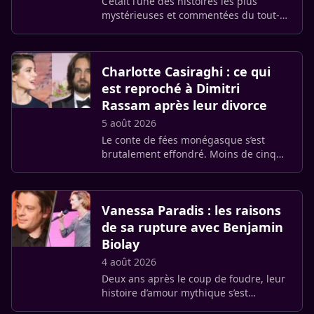
C’était l’une des histoires les plus
mystérieuses et commentées du tout-
Paris. Depuis la fin de l’année 2024, les
murmures allaient bon train sur une
liaison secrète entre (…)
Charlotte Casiraghi : ce qui
est reproché à Dimitri
Rassam après leur divorce
5 août 2026
Le conte de fées monégasque s’est
brutalement effondré. Moins de cinq
ans après leur mariage et sept ans
après leur coup de foudre, Charlotte
Casiraghi, 37 ans, et Dimitri (…)
Vanessa Paradis : les raisons
de sa rupture avec Benjamin
Biolay
4 août 2026
Deux ans après le coup de foudre, leur
histoire d’amour mythique s’est
fracassée en plein vol. À l’origine de ce