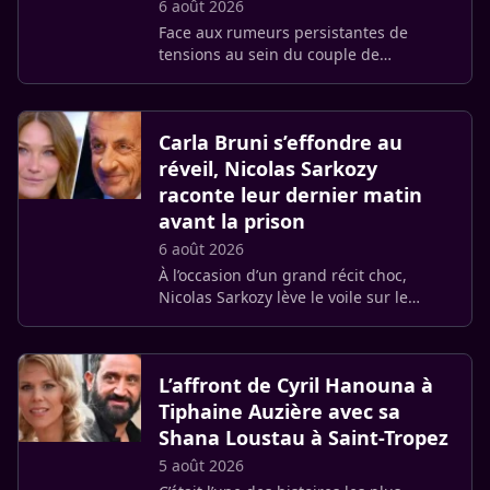
6 août 2026
Face aux rumeurs persistantes de
tensions au sein du couple de
Montecito, la couronne britannique
prendrait ses devants. Buckingham
Palace aurait discrètement élaboré un
Carla Bruni s’effondre au
[plan (…)
réveil, Nicolas Sarkozy
raconte leur dernier matin
avant la prison
6 août 2026
À l’occasion d’un grand récit choc,
Nicolas Sarkozy lève le voile sur le
matin où tout a basculé. Entre larmes
dissimulées et déchirement intime, l’ex-
président raconte le (…)
L’affront de Cyril Hanouna à
Tiphaine Auzière avec sa
Shana Loustau à Saint-Tropez
5 août 2026