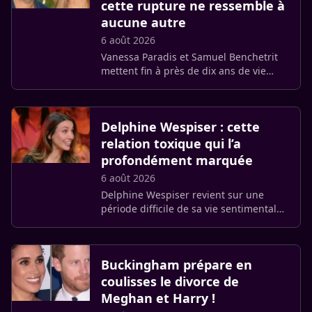
cette rupture ne ressemble à
aucune autre
6 août 2026
Vanessa Paradis et Samuel Benchetrit
mettent fin à près de dix ans de vie
commune. Cette séparation marque
une étape particulière pour la
chanteuse : le réalisateur est le seul (…)
Delphine Wespiser : cette
relation toxique qui l’a
profondément marquée
6 août 2026
Delphine Wespiser revient sur une
période difficile de sa vie sentimentale.
Après une [relation qu’elle décrit
comme toxique, l’ancienne Miss France
explique avoir transformé (…)
Buckingham prépare en
coulisses le divorce de
Meghan et Harry !