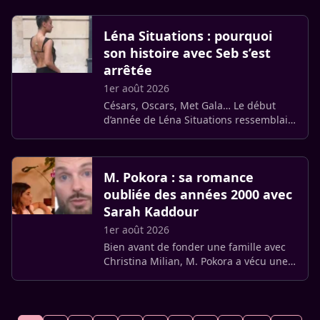
naufrage ? Une infidélité
impardonnable de Benjamin Biolay
Léna Situations : pourquoi
avec (…)
son histoire avec Seb s’est
arrêtée
1er août 2026
Césars, Oscars, Met Gala… Le début
d’année de Léna Situations ressemblait
à un sans-faute absolu, propulsant la
créatrice de contenu au sommet du
glamour mondial. Pourtant, (…)
M. Pokora : sa romance
oubliée des années 2000 avec
Sarah Kaddour
1er août 2026
Bien avant de fonder une famille avec
Christina Milian, M. Pokora a vécu une
histoire sentimentale tenue à l’abri des
projecteurs. Invité du podcast Salut les
daronnes ! (…)