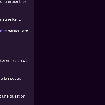
ui uniraient les
istine Kelly.
mité
particulière
ette émission de
 à la situation
st une question