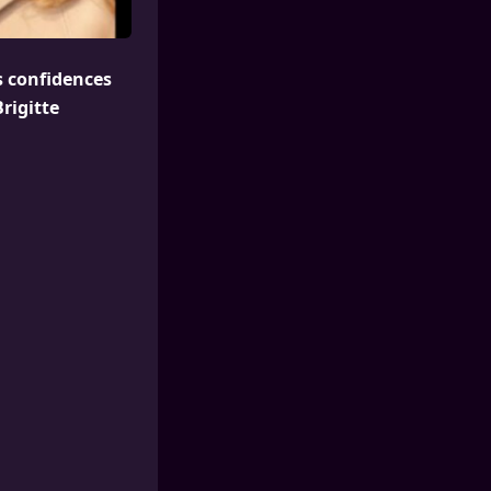
s confidences
rigitte