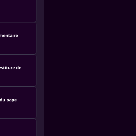
mentaire
estiture de
 du pape