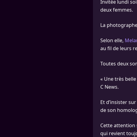
Invitée lundi so
deux femmes.
La photographe a
Selon elle,
Melan
au fil de leurs 
Toutes deux so
« Une très bell
C News.
Et d’insister su
de son homolog
Cette attention
qui revient toujo