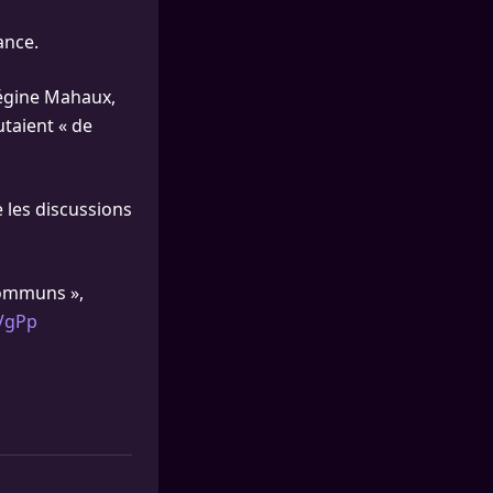
ance.
Régine Mahaux,
taient « de
e les discussions
communs »,
MVgPp