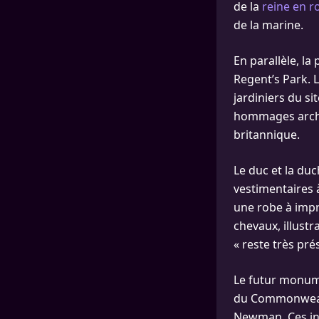
de la
reine en ro
de la marine.
En parallèle, la
Regent’s Park. 
jardiniers du si
hommages archi
britannique.
Le duc et la du
vestimentaires 
une robe à impr
chevaux, illustr
« reste très pré
Le futur monume
du Commonwealth
Newman. Ces ins