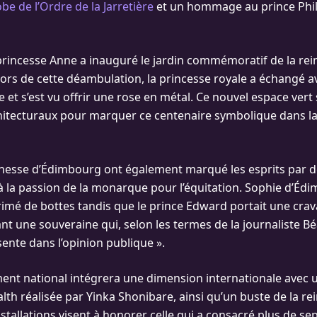
be de l’Ordre de la Jarretière
et un hommage au prince Phil
 princesse Anne a inauguré le jardin commémoratif de la rein
Lors de cette déambulation, la princesse royale a échangé a
te et s’est vu offrir une rose en métal. Ce nouvel espace vert
tecturaux pour marquer ce centenaire symbolique dans la 
chesse d’Édimbourg ont également marqué les esprits par de
à la passion de la monarque pour l’équitation. Sophie d’Éd
imé de bottes tandis que le prince Edward portait une cra
ant une souveraine qui, selon les termes de la journaliste Béa
sente dans l’opinion publique ».
nt national intégrera une dimension internationale avec 
 réalisée par Yinka Shonibare, ainsi qu’un buste de la re
tallations visent à honorer celle qui a consacré plus de se