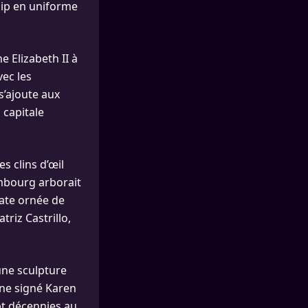
ip en uniforme
e Elizabeth II à
vec les
 s’ajoute aux
capitale
s clins d’œil
imbourg arborait
vate ornée de
triz Castrillo,
une sculpture
ine signé Karen
pt décennies au