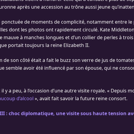
ouronne après une accession au trône aussi jeune qu’inatte
é ponctuée de moments de complicité, notamment entre le p
lles dont les photos ont rapidement circulé. Kate Middleto
e mauve à manches longues et d’un collier de perles à trois 
 portait toujours la reine Elizabeth II.
m de son côté était a fait le buzz son verre de jus de tomates
ue semble avoir été influencé par son épouse, qui ne con
t il y a peu, à l’occasion d’une autre visite royale. « Depuis m
aucoup d’alcool
», avait fait savoir la future reine consort.
III : choc diplomatique, une visite sous haute tension a