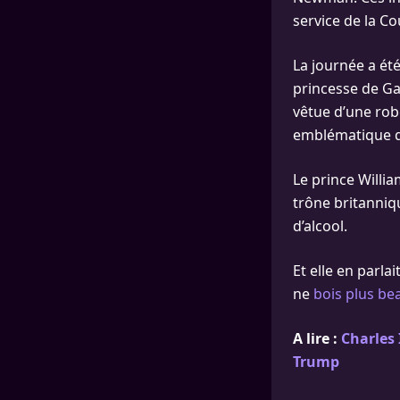
service de la C
La journée a ét
princesse de Ga
vêtue d’une rob
emblématique que
Le prince Willia
trône britanniq
d’alcool.
Et elle en parlai
ne
bois plus be
A lire :
Charles 
Trump