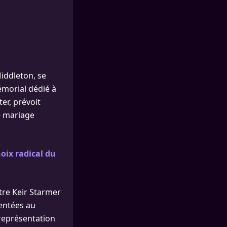
Middleton, se
émorial dédié à
er, prévoit
e mariage
hoix radical du
tre Keir Starmer
entées au
représentation