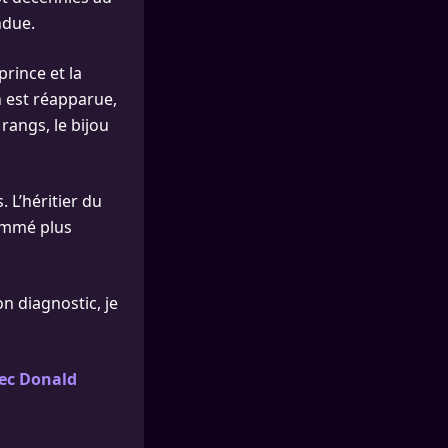
ndue.
rince et la
n est réapparue,
rangs, le bijou
. L’héritier du
sommé plus
on diagnostic, je
vec Donald