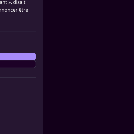
nt », disait
annoncer être