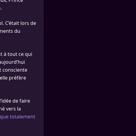
oux, Prince
.
 C’était lors de
ements du
 à tout ce qui
 aujourd’hui
t consciente
lle préfère
’idée de faire
é vers la
que totalement