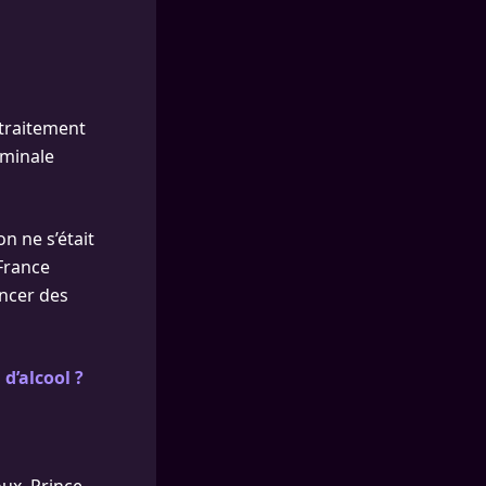
 traitement
ominale
n ne s’était
France
ancer des
d’alcool ?