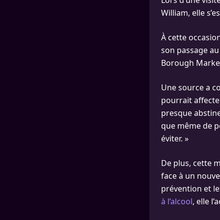
Lors d’une visit
William, elle s’
À cette occasio
son passage au 
Borough Market
Une source a co
pourrait affecte
presque abstine
que même de pet
éviter. »
De plus, cette m
face à un nouve
prévention et le
à l’alcool
, elle l