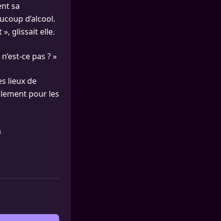
ent sa
coup d’alcool.
 glissait elle.
n’est-ce pas ? »
es lieux de
mblement pour les
n