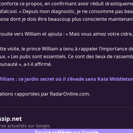
 conforte ce propos, en confirmant avoir réduit drastiquem
alcool. « Depuis mon diagnostic, je ne consomme pas beau
ose dont je dois être beaucoup plus consciente maintenant »,
nsuite vers William et ajouta : « Mais vous aimez votre cidre, 
ette visite, le prince William a tenu à rappeler l’importance d
aux. « Les pubs sont essentiels. Ce sont des lieux de rasse
nauté », a-t-il affirmé.
illiam : ce jardin secret où il s’évade sans Kate Middleto
ations rapportées par RadarOnline.com.
ssip.net
nos actualités sur Google.
Source préférée sur Google