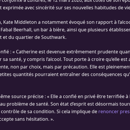
e conjointe à Londres, le 12 mars 2026, aux côtés de son ép
est exprimée avec sincérité sur ses nouvelles habitudes de vie
n, Kate Middleton a notamment évoqué son rapport à l’alcool.
Fabal Beerhall, un bar à bière, ainsi que plusieurs établiss
 et du quartier de Southwark.
nfié : « Catherine est devenue extrêmement prudente quant
r sa santé, y compris l’alcool. Tout porte à croire qu’elle est
nte, non par choix, mais par précaution. Elle est pleinemen
ites quantités pourraient entraîner des conséquences qu’e
ême source précise : « Elle a confié en privé être terrifiée à l
au problème de santé. Son état d’esprit est désormais tourn
 contrôle de sa condition. Si cela implique de
renoncer pres
’accepte sans hésitation. ».