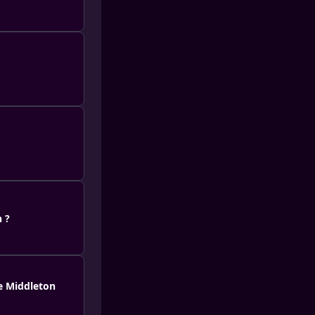
n ?
te Middleton