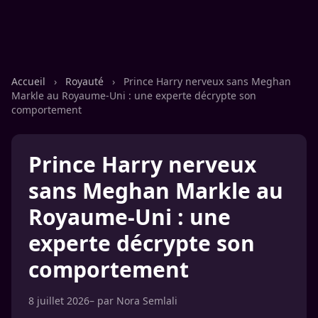
Accueil
›
Royauté
›
Prince Harry nerveux sans Meghan
Markle au Royaume-Uni : une experte décrypte son
comportement
Prince Harry nerveux
sans Meghan Markle au
Royaume-Uni : une
experte décrypte son
comportement
8 juillet 2026
– par
Nora Semlali