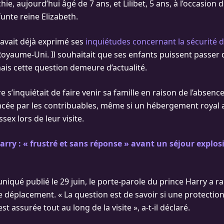
ie, aujourd’hui âgé de 7 ans, et Lilibet, 5 ans, à l’occasion d
funte reine Elizabeth.
 avait déjà exprimé ses
inquiétudes concernant la sécurité d
Royaume-Uni. Il souhaitait que ses enfants puissent passer
mais cette question demeure d’actualité.
e s’inquiétait de faire venir sa famille en raison de l’absenc
ncée par les contribuables, même si un hébergement royal a
ex lors de leur visite.
arry : « frustré et sans réponse » avant un séjour explosi
qué publié le 29 juin, le porte-parole du prince Harry a ra
ce déplacement. « La question est de savoir si une protectio
t assurée tout au long de la visite », a-t-il déclaré.