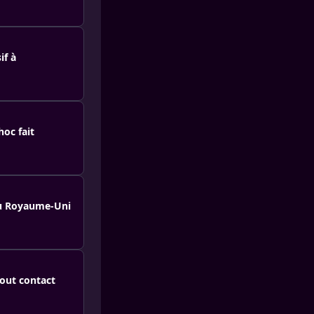
if à
hoc fait
au Royaume-Uni
tout contact