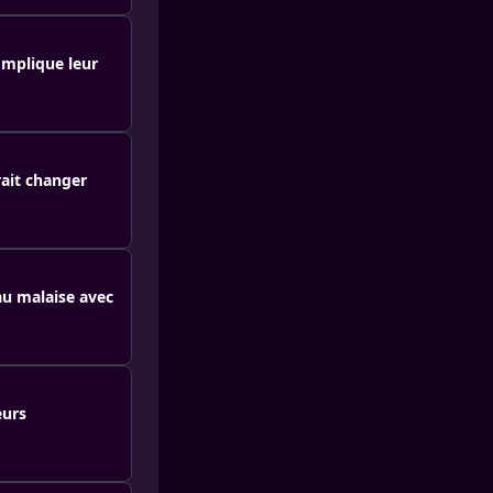
omplique leur
rait changer
au malaise avec
eurs