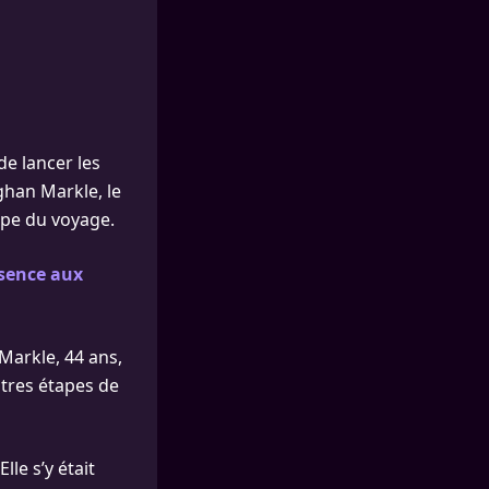
de lancer les
ghan Markle, le
ape du voyage.
sence aux
Markle, 44 ans,
utres étapes de
le s’y était