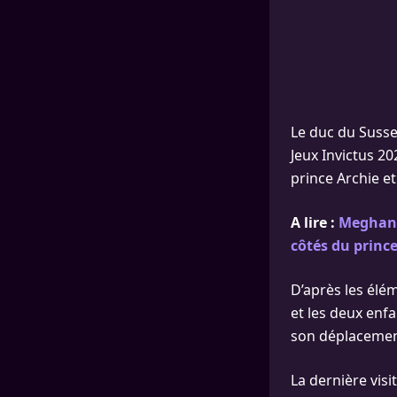
Le duc du Sussex
Jeux Invictus 2
prince Archie e
A lire :
Meghan 
côtés du princ
D’après les élém
et les deux enf
son déplacemen
La dernière vis