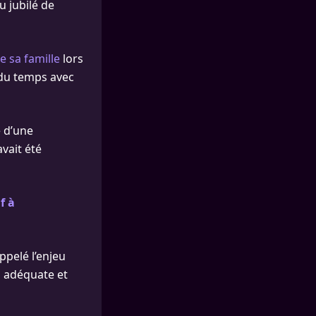
u jubilé de
e sa famille
lors
 du temps avec
e d’une
vait été
f à
ppelé l’enjeu
n adéquate et