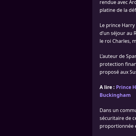
rendue avec Arch
platine de la dé
Le prince Harry
d’un séjour au 
le roi Charles, 
L’auteur de Spar
protection fina
proposé aux Suss
A lire :
Prince H
Buckingham
Dans un communi
sécuritaire de 
proportionnée es