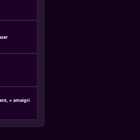
aser
dent, « amaigri