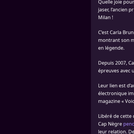
Quelle joie pou
jaser, l’ancien p
Milan !
C’est Carla Bru
montrant son ma
en légende.
Depuis 2007, Ca
épreuves avec u
Leur lien est d’
électronique im
magazine « Voic
Libéré de cette 
Cap Nègre
pend
leur relation. 