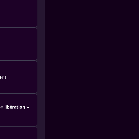
r !
« libération »