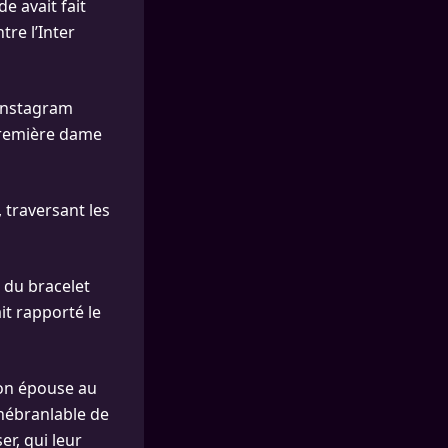
e avait fait
tre l’Inter
 Instagram
-première dame
 traversant les
t du bracelet
it rapporté le
 son épouse au
inébranlable de
r, qui leur