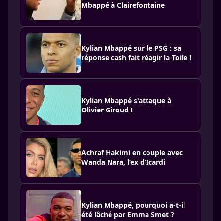
Mbappé à Clairefontaine
Kylian Mbappé sur le PSG : sa
réponse cash fait réagir la Toile !
Kylian Mbappé s'attaque à
Olivier Giroud !
Achraf Hakimi en couple avec
Wanda Nara, l’ex d’Icardi
Kylian Mbappé, pourquoi a-t-il
été lâché par Emma Smet ?