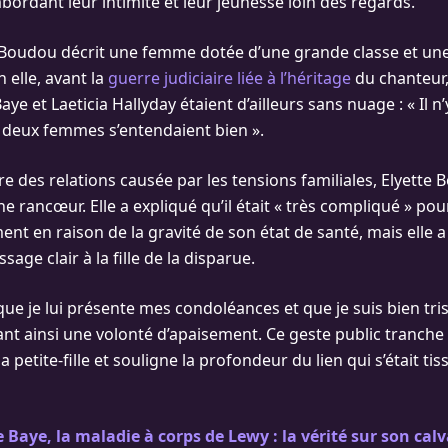
abordant leur intimité et leur jeunesse loin des regards.
n Boudou décrit une femme dotée d’une grande classe et une
 elle, avant la
guerre judiciaire liée à l’héritage
du chanteur,
aye et Laeticia Hallyday étaient d’ailleurs sans nuage : « Il n
 deux femmes s’entendaient bien ».
re des relations causée par les tensions familiales, Elyette
 rancœur. Elle a expliqué qu’il était « très compliqué » pour
ent en raison de la gravité de son état de santé, mais elle a
age clair à la fille de la disparue.
que je lui présente mes condoléances et que je suis bien trist
nt ainsi une volonté d’apaisement. Ce geste public tranche 
 petite-fille et souligne la profondeur du lien qui s’était tis
 Baye, la maladie à corps de Lewy : la vérité sur son calva