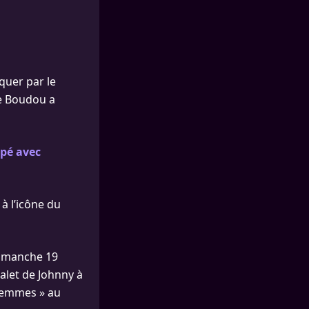
iquer par le
te Boudou a
upé avec
à l’icône du
 dimanche 19
alet de Johnny à
 femmes » au