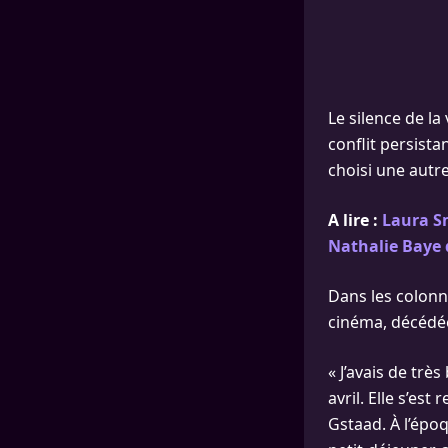
Le silence de la
conflit persista
choisi une autre
A lire :
Laura Sm
Nathalie Baye 
Dans les colon
cinéma, décédée
« J’avais de trè
avril. Elle s’e
Gstaad. À l’épo