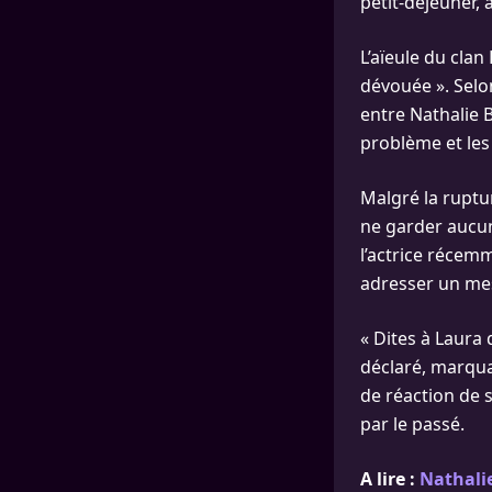
petit-déjeuner, 
L’aïeule du cla
dévouée ». Selon
entre Nathalie B
problème et les
Malgré la ruptu
ne garder aucune
l’actrice récemm
adresser un mess
« Dites à Laura 
déclaré, marqua
de réaction de sa
par le passé.
A lire :
Nathalie