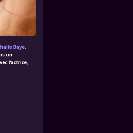
halie Baye
,
ans un
ec l’actrice,