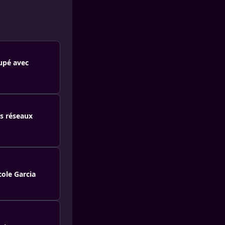
oupé avec
es réseaux
cole Garcia