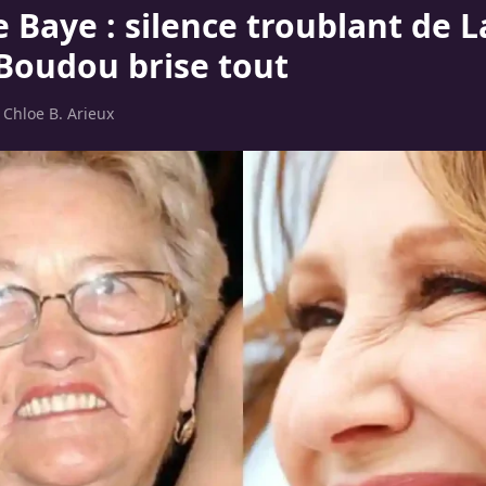
 Baye : silence troublant de L
 Boudou brise tout
r
Chloe B. Arieux