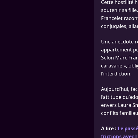
Cette hostilité
soutenir sa fill
Francelet racont
conjugales, alla
Une anecdote rév
appartement pou
Selon Marc Franc
caravane », obl
l’interdiction.
Aujourd’hui, fa
l’attitude qu’ad
envers Laura Sm
conflits famili
A lire :
Le passé
frictions avec