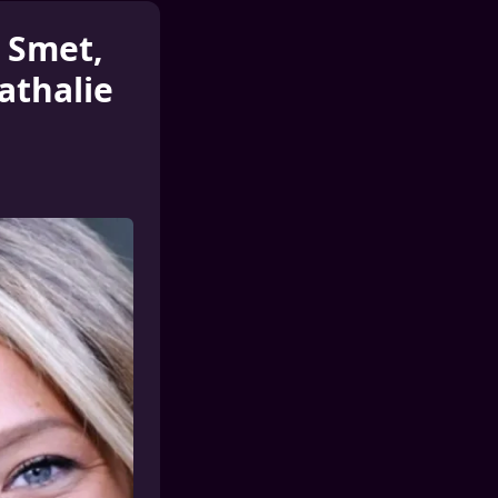
a Smet,
athalie