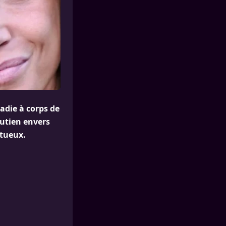
adie à corps de
outien envers
ltueux.