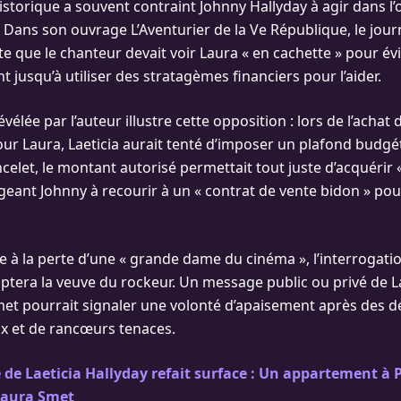
 historique a souvent contraint Johnny Hallyday à agir dans 
e. Dans son ouvrage L’Aventurier de la Ve République, le jou
e que le chanteur devait voir Laura « en cachette » pour évit
nt jusqu’à utiliser des stratagèmes financiers pour l’aider.
élée par l’auteur illustre cette opposition : lors de l’achat 
r Laura, Laeticia aurait tenté d’imposer un plafond budgét
elet, le montant autorisé permettait tout juste d’acquérir 
igeant Johnny à recourir à un « contrat de vente bidon » po
ce à la perte d’une « grande dame du cinéma », l’interrogat
optera la veuve du rockeur. Un message public ou privé de L
et pourrait signaler une volonté d’apaisement après des d
aux et de rancœurs tenaces.
 de Laeticia Hallyday refait surface : Un appartement à P
 Laura Smet