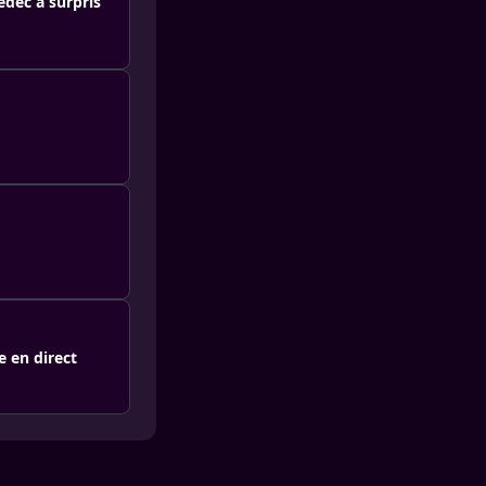
dec a surpris
e en direct