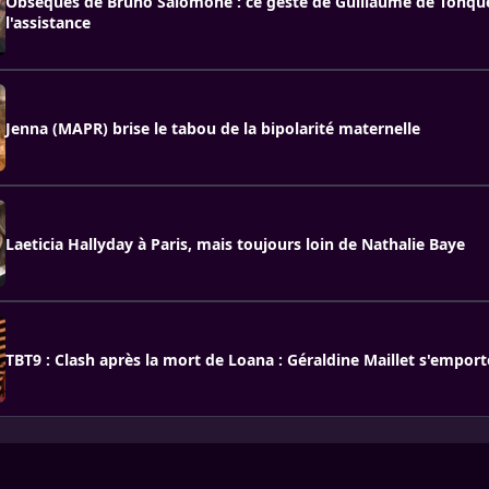
Obsèques de Bruno Salomone : ce geste de Guillaume de Tonqué
l'assistance
Jenna (MAPR) brise le tabou de la bipolarité maternelle
Laeticia Hallyday à Paris, mais toujours loin de Nathalie Baye
TBT9 : Clash après la mort de Loana : Géraldine Maillet s'emport