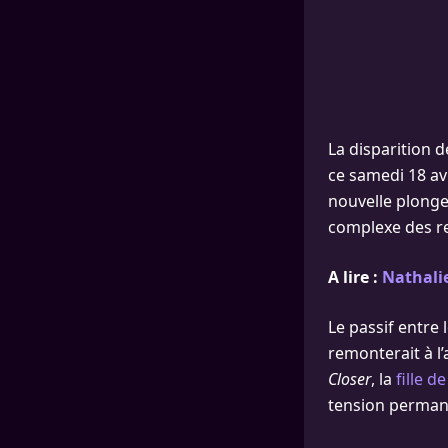
La disparition d
ce samedi 18 avr
nouvelle plonge
complexe des re
A lire :
Nathalie
Le passif entre
remonterait à l’
Closer
, la
fille d
tension permanen