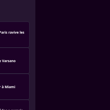
aris ravive les
ge Varsano
r à Miami