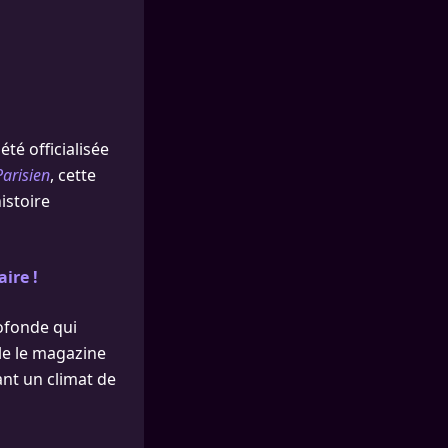
été officialisée
Parisien
, cette
istoire
ire !
ofonde qui
lle le magazine
ant un climat de