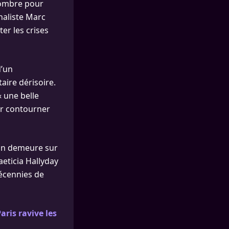
l’ombre pour
rnaliste Marc
er les crises
d’un
aire dérisoire.
« une belle
ur contourner
ion demeure sur
aeticia Hallyday
écennies de
aris ravive les