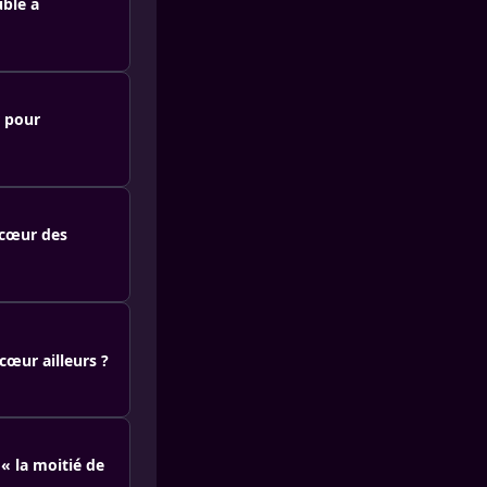
uble à
r pour
 cœur des
cœur ailleurs ?
« la moitié de