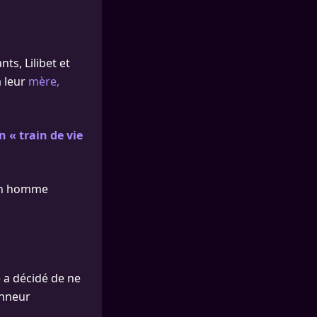
ts, Lilibet et
à leur
mère,
 « train de vie
« un homme
 a décidé de ne
onneur