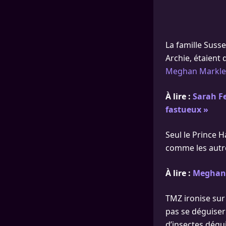
La famille Susse
Archie, étaient
Meghan Markle
À lire :
Sarah Fe
fastueux »
Seul le Prince H
comme les autr
À lire :
Meghan 
TMZ ironise sur
pas se déguise
d’insectes dégui