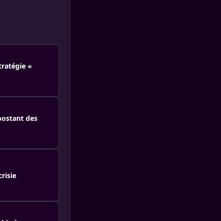
tratégie «
postant des
risie