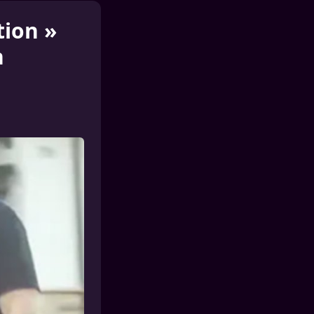
tion »
n