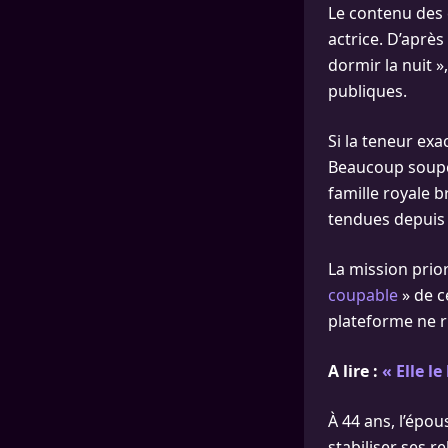
Le contenu des 
actrice. D’aprè
dormir la nuit 
publiques.
Si la teneur exa
Beaucoup soupço
famille royale b
tendues depuis 
La mission prio
coupable
» de c
plateforme ne r
A lire :
« Elle l
À 44 ans, l’épo
stabiliser ses r