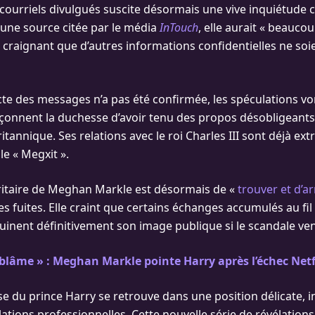
courriels divulgués suscite désormais une vive inquiétude c
s une source citée par le média
InTouch
, elle aurait « beauco
», craignant que d’autres informations confidentielles ne so
cte des messages n’a pas été confirmée, les spéculations vo
nnent la duchesse d’avoir tenu des propos désobligeants 
ritannique. Ses relations avec le roi Charles III sont déjà e
le « Megxit ».
ritaire de Meghan Markle est désormais de «
trouver et d’ar
es fuites. Elle craint que certains échanges accumulés au fil
uinent définitivement son image publique si le scandale vena
e blâme » : Meghan Markle pointe Harry après l’échec Netf
use du prince Harry se retrouve dans une position délicate, 
elations professionnelles. Cette nouvelle série de révélation