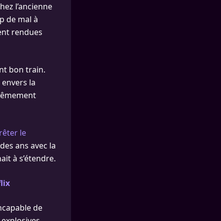
hez l’ancienne
up de mal à
ient rendues
nt bon train.
envers la
xtrêmement
rêter le
 des ans avec la
it à s’étendre.
lix
incapable de
s explosives