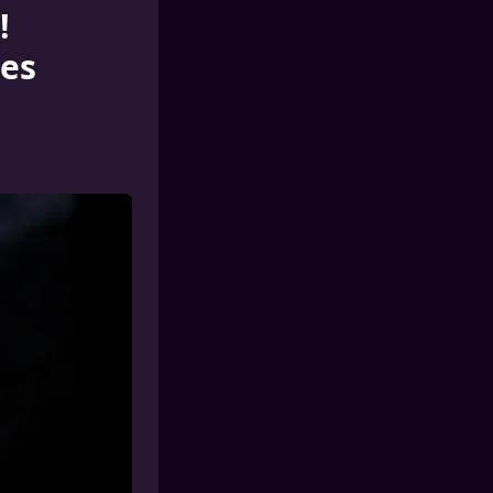
!
les