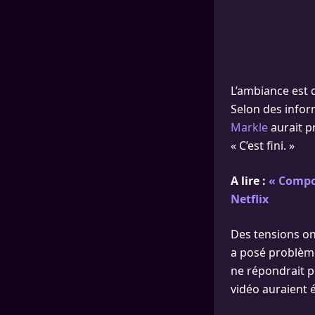
L’ambiance est 
Selon des infor
Markle
aurait pr
« C’est fini. »
A lire :
« Compo
Netflix
Des tensions on
a posé problème
ne répondrait p
vidéo auraient 