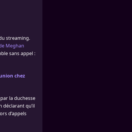
 du streaming.
e de Meghan
mble sans appel :
éunion chez
par la duchesse
 déclarant qu’il
ors d’appels