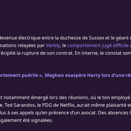
devenue électrique entre la duchesse de Sussex et le géant
mations relayées par
Variety
, le
comportement jugé difficil
écipité la rupture de son contrat. En interne, le constat se
rtement puérile », Meghan exaspère Harry lors d’une r
t notamment émergé lors des réunions, où le ton employé 
. Ted Sarandos, le PDG de Netflix, aurait même plaisanté en
lus à ses appels qu’en présence d’un avocat. Des absences l
également été signalées.