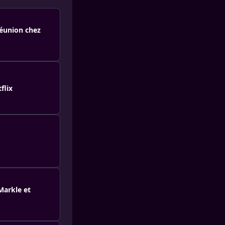
éunion chez
flix
Markle et