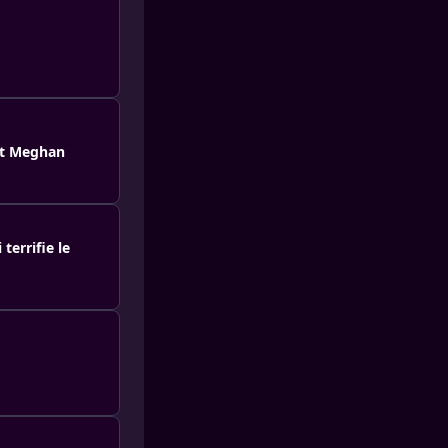
 et Meghan
errifie le