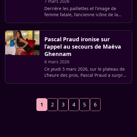
7 mars 2026
Derrière les paillettes et l’image de
femme fatale, l’ancienne icône de la
télé-réalité lève le voile sur un passé
traumatisant. Alors qu’elle vient de
célébrer son union, (…)
Pascal Praud ironise sur
l’appel au secours de Maëva
Ghennam
6 mars 2026
Ce jeudi 5 mars 2026, sur le plateau de
L’heure des pros, Pascal Praud a surpris
ses chroniqueurs, en prenant la
défense de Maëva Ghennam. Alors que
l’influenceuse est la cible (…)
1
2
3
4
5
6