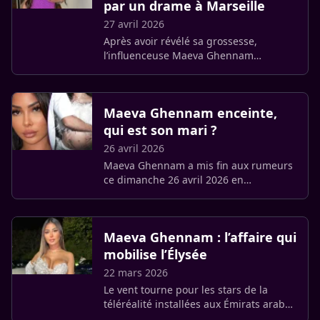
par un drame à Marseille
27 avril 2026
Après avoir révélé sa grossesse,
l’influenceuse Maeva Ghennam
dénonce la mort d’un proche lors d’un
contrôle de police à Marseille. Elle
fustige une « bavure » et réclame
Maeva Ghennam enceinte,
que (…)
qui est son mari ?
26 avril 2026
Maeva Ghennam a mis fin aux rumeurs
ce dimanche 26 avril 2026 en
annonçant qu’elle attendait son premier
enfant. Mariée religieusement, la jeune
femme a partagé la nouvelle (…)
Maeva Ghennam : l’affaire qui
mobilise l’Élysée
22 mars 2026
Le vent tourne pour les stars de la
téléréalité installées aux Émirats arabes
unis. Alors que le Moyen-Orient