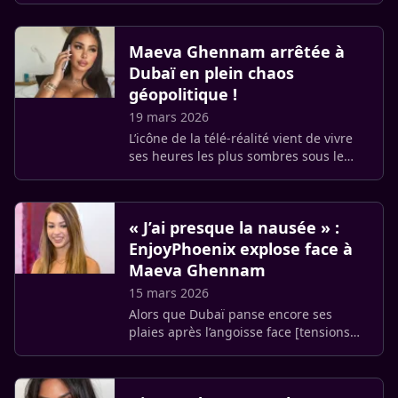
traverse une période de fortes tensions
en raison de la guerre en (…)
Maeva Ghennam arrêtée à
Dubaï en plein chaos
géopolitique !
19 mars 2026
L’icône de la télé-réalité vient de vivre
ses heures les plus sombres sous le
soleil de l’émirat. En plus de faire face à
des [missiles interceptés et à une
censure impitoyable (…)
« J’ai presque la nausée » :
EnjoyPhoenix explose face à
Maeva Ghennam
15 mars 2026
Alors que Dubaï panse encore ses
plaies après l’angoisse face [tensions
militaires à Dubaï où beaucoup sont
installés, une autre guerre, médiatique
celle-là, vient d’éclater. (…)