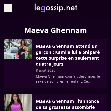
Maëva Ghennam
Maeva Ghennam attend un
garçon : Kamila lui a préparé
cette surprise en seulement
quatre jours
8 août 2026
Maeva Ghennam connaît désormais le
sexe de son premier enfant. Ce
vendredi 7 août, l’ancienne candidate
des Marseillais a annoncé attendre un
petit garçon. Derrière cette (…)
Maeva Ghennam : l’annonce
de sa grossesse assombrie