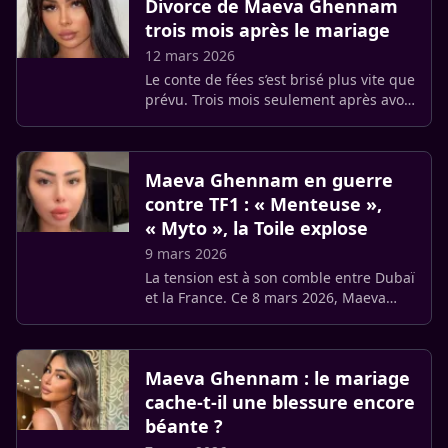
Divorce de Maeva Ghennam
trois mois après le mariage
12 mars 2026
Le conte de fées s’est brisé plus vite que
prévu. Trois mois seulement après avoir
confirmé son union, Maeva Ghennam
s’apprête à signer la fin d’une idylle qui
passionnait la (…)
Maeva Ghennam en guerre
contre TF1 : « Menteuse »,
« Myto », la Toile explose
9 mars 2026
La tension est à son comble entre Dubaï
et la France. Ce 8 mars 2026, Maeva
Ghennam a franchi un nouveau palier
dans sa croisade contre les médias
français. Dans une vidéo (…)
Maeva Ghennam : le mariage
cache-t-il une blessure encore
béante ?