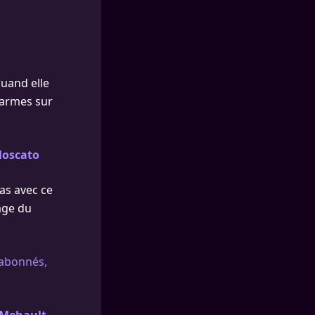
quand elle
 larmes sur
Moscato
as avec ce
age du
’abonnés,