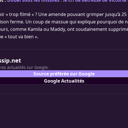
et :
Dubaï sous les missiles : le cri de détresse de Victori
voir « trop filmé » ? Une amende pouvant grimper jusqu’à 25 
rison ferme. Un coup de massue qui explique pourquoi de
ceurs, comme Kamila ou Maddy, ont soudainement supprimé
 « tout va bien ».
ssip.net
nos actualités sur Google.
Source préférée sur Google
Google Actualités