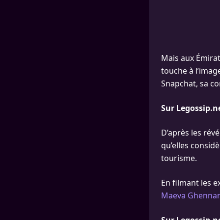
Mais aux Émirats
touche à l’image
Snapchat, sa co
Sur Legossip.n
D’après les rév
qu’elles consid
tourisme.
En filmant les e
Maeva Ghenna