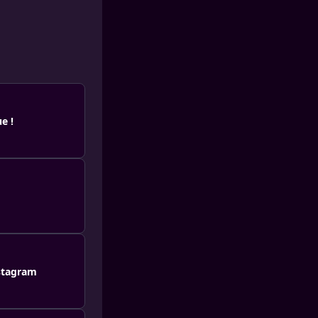
e !
nstagram