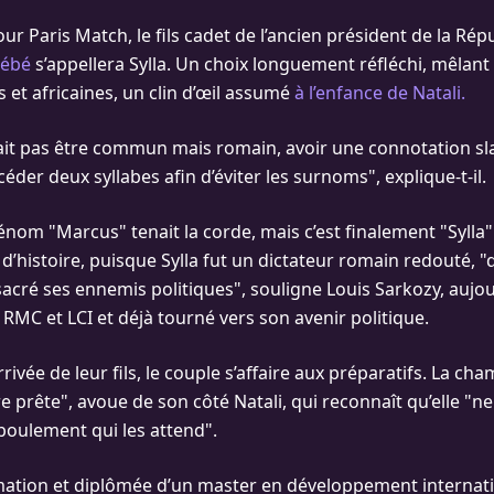
our Paris Match, le fils cadet de l’ancien président de la Rép
bébé
s’appellera Sylla. Un choix longuement réfléchi, mêlant
 et africaines, un clin d’œil assumé
à l’enfance de Natali.
vait pas être commun mais romain, avoir une connotation sla
céder deux syllabes afin d’éviter les surnoms", explique-t-il.
nom "Marcus" tenait la corde, mais c’est finalement "Sylla" 
histoire, puisque Sylla fut un dictateur romain redouté, "qu
acré ses ennemis politiques", souligne Louis Sarkozy, aujou
r RMC et LCI et déjà tourné vers son avenir politique.
rrivée de leur fils, le couple s’affaire aux préparatifs. La c
e prête", avoue de son côté Natali, qui reconnaît qu’elle "ne
oulement qui les attend".
mation et diplômée d’un master en développement internatio