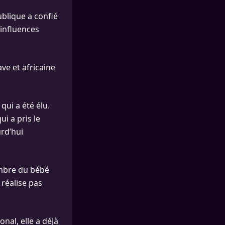
ublique a confié
 influences
ve et africaine
qui a été élu.
i a pris le
rd’hui
hambre du bébé
 réalise pas
nal, elle a déjà