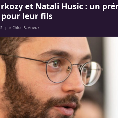
arkozy et Natali Husic : un pr
 pour leur fils
25
– par
Chloe B. Arieux