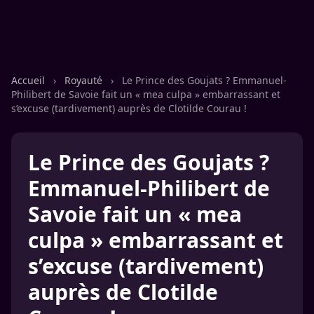
Accueil
›
Royauté
›
Le Prince des Goujats ? Emmanuel-
Philibert de Savoie fait un « mea culpa » embarrassant et
s’excuse (tardivement) auprès de Clotilde Courau !
Le Prince des Goujats ?
Emmanuel-Philibert de
Savoie fait un « mea
culpa » embarrassant et
s’excuse (tardivement)
auprès de Clotilde