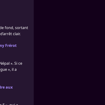
de fond, sortant
’arrêt clair.
my Frérot
épal ». Si ce
ue », il a
dre aux