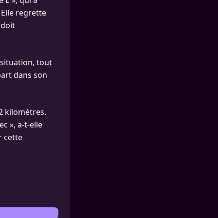
 E », qui a
Elle regrette
 doit
situation, tout
épart dans son
2 kilomètres.
 », a-t-elle
r cette