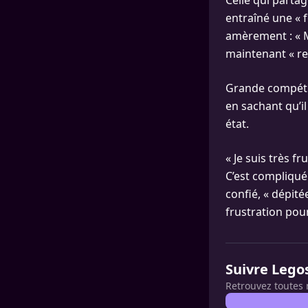
Celle qui parta
entraîné une « 
amèrement : « M
maintenant « res
Grande compétit
en sachant qu’il
état.
« Je suis très 
C’est compliqué 
confié, « dépit
frustration pour
Suivre Lego
Retrouvez toutes 