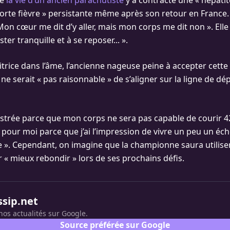
ge
la vie d’un ancien parachutiste
y a contracté une « hépatite
forte fièvre » persistante même après son retour en France. 
on cœur me dit d’y aller, mais mon corps me dit non ». Elle
ter tranquille et à se reposer... ».
rice dans l’âme, l’ancienne nageuse peine à accepter cette 
 ne serait « pas raisonnable » de s’aligner sur la ligne de d
frustrée parce que mon corps ne sera pas capable de courir 4
pour moi parce que j’ai l’impression de vivre un peu un échec
ée ». Cependant, on imagine que la championne saura utilise
 « mieux rebondir » lors de ses prochains défis.
ssip.net
nos actualités sur Google.
Source préférée sur Google