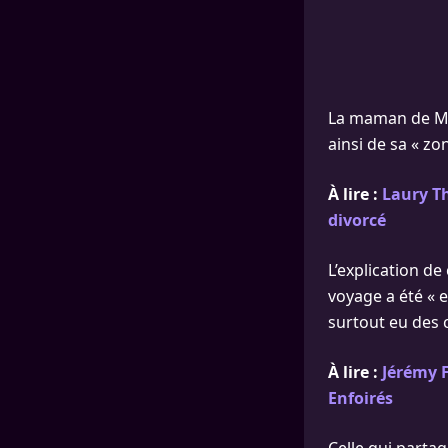
La maman de Man
ainsi de sa « zon
À lire :
Laury Th
divorcé
L’explication d
voyage a été « e
surtout eu des 
À lire :
Jérémy F
Enfoirés