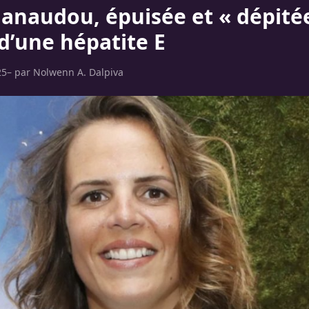
anaudou, épuisée et « dépitée 
d’une hépatite E
25
– par
Nolwenn A. Dalpiva