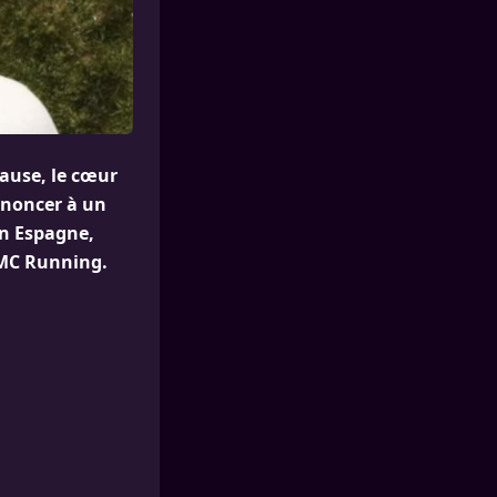
ause, le cœur
enoncer à un
en Espagne,
RMC Running.