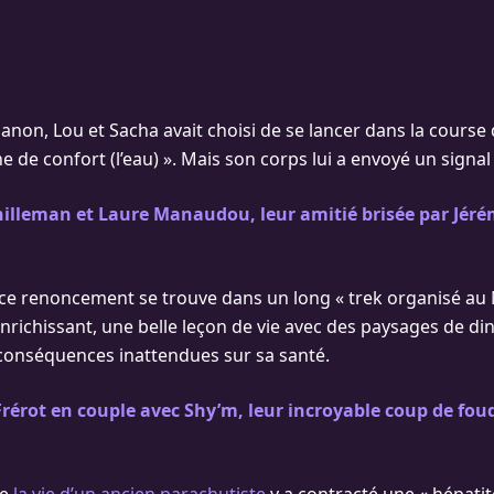
on, Lou et Sacha avait choisi de se lancer dans la course 
e de confort (l’eau) ». Mais son corps lui a envoyé un signal d
illeman et Laure Manaudou, leur amitié brisée par Jéré
e ce renoncement se trouve dans un long « trek organisé au N
nrichissant, une belle leçon de vie avec des paysages de ding
conséquences inattendues sur sa santé.
rérot en couple avec Shy’m, leur incroyable coup de fou