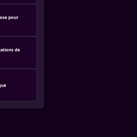
dose pour
ations de
que