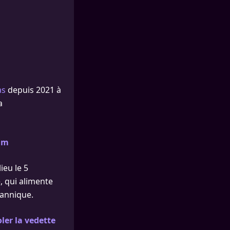
as
depuis 2021 à
a
am
ieu le 5
, qui alimente
tannique.
ler la vedette