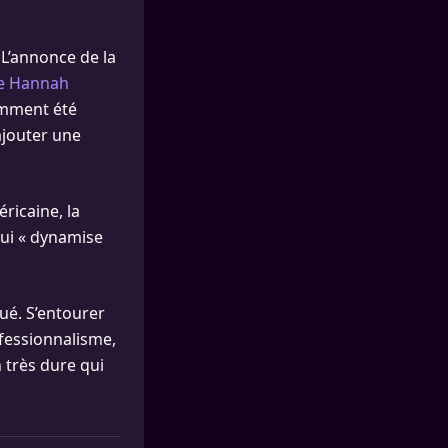
 L’annonce de la
e Hannah
cemment été
ajouter une
ricaine, la
qui « dynamise
oué. S’entourer
fessionnalisme,
n très dure qui