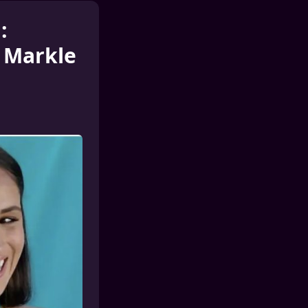
:
n Markle