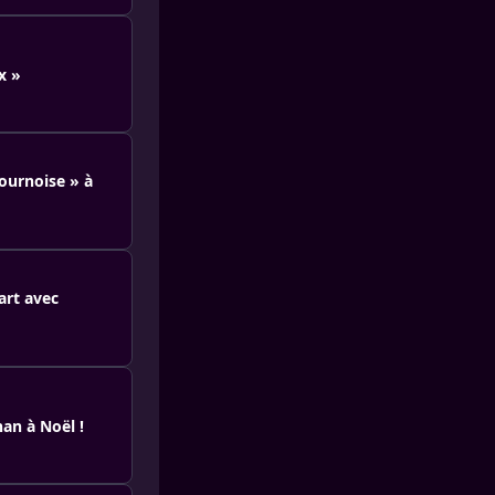
x »
ournoise » à
cart avec
an à Noël !