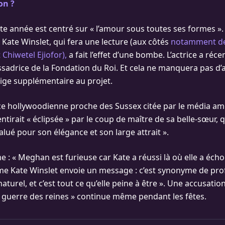
on ?
te année est centré sur « l’amour sous toutes ses formes ».
 Kate Winslet, qui fera une lecture (aux côtés
notamment d
hiwetel Ejiofor),
a fait l’effet d’une bombe. L’actrice a ré
drice de la Fondation du Roi. Et cela ne manquera pas d’
ige supplémentaire au projet.
e hollywoodienne proche des Sussex citée par le média amé
tirait « éclipsée » par le coup de maître de sa belle-sœur, 
alué pour son élégance et son large attrait ».
e : « Meghan est furieuse car Kate a réussi là où elle a éch
e Kate Winslet envoie un message : c’est synonyme de pro
naturel, et c’est tout ce qu’elle peine à être ». Une accusatio
 guerre des reines » continue même pendant les fêtes.