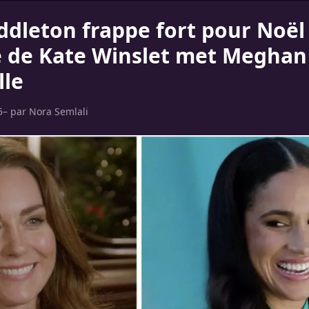
ddleton frappe fort pour Noël 
ée de Kate Winslet met Megha
lle
5
– par
Nora Semlali