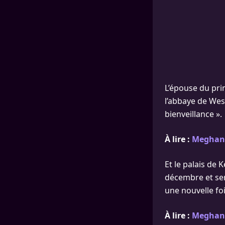
L’épouse du pri
l’abbaye de Wes
bienveillance ».
À lire :
Meghan 
Et le palais de 
décembre et sera
une nouvelle fo
À lire :
Meghan M