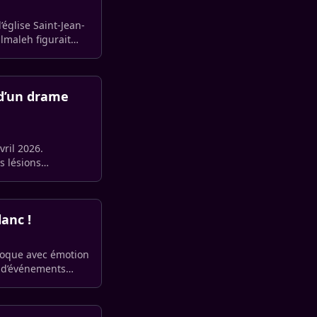
église Saint-Jean-
lmaleh figurait
t d’un drame
vril 2026.
s lésions
anc !
évoque avec émotion
n d’événements