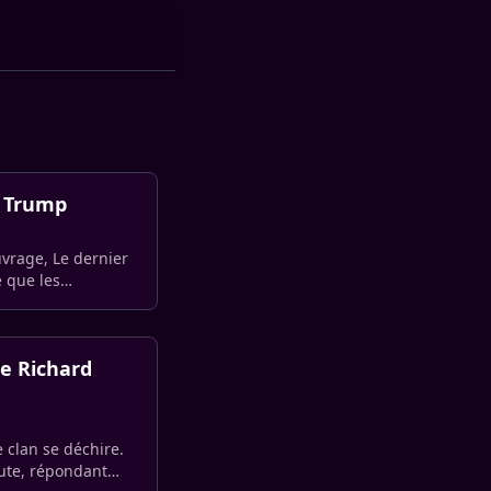
d Trump
vrage, Le dernier
é que les
re Richard
 clan se déchire.
ute, répondant