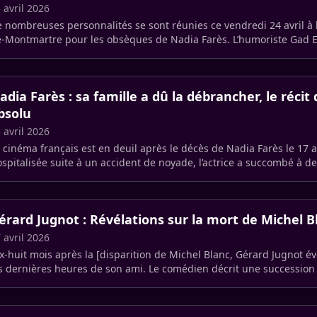
 avril 2026
 nombreuses personnalités se sont réunies ce vendredi 24 avril à l’
-Montmartre pour les obsèques de Nadia Farès. L’humoriste Gad E
rmi (…)
adia Farès : sa famille a dû la débrancher, le réci
bsolu
 avril 2026
 cinéma français est en deuil après le décès de Nadia Farès le 17 a
spitalisée suite à un accident de noyade, l’actrice a succombé à de
rébrales (…)
érard Jugnot : Révélations sur la mort de Michel Bl
 avril 2026
x-huit mois après la [disparition de Michel Blanc, Gérard Jugnot 
s dernières heures de son ami. Le comédien décrit une successio
utaux (…)