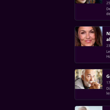
25
De
de
pa
N
a
23
Le
Ho
cé
G
17
Di
le
br