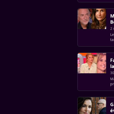
au
M
B
2 
Le
ta
F
l
30
Ma
pr
un
G
é