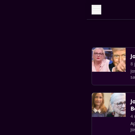
J
8 
Jo
sa
dé
J
B
4 
Ap
Jo