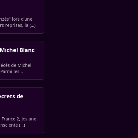
onzés" lors d’une
s reprises, la (…)
 Michel Blanc
décès de Michel
 Parmi les
ecrets de
r France 2, Josiane
e a toujours été consciente (…)