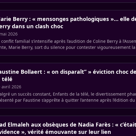
x (…)
arie Berry : « mensonges pathologiques »… elle d
erry dans un clash choc
mai 2026
 conflit familial s’intensifie après l’audition de Coline Berry à l’Ass
nte, Marie Berry, sort du silence pour contester vigoureusement la 
austine Bollaert : « on disparaît” » éviction choc d
a télé
 avril 2026
lgré un succès constant, Enfants de la télé, le divertissement pha
ésenté par Faustine s’apprête à quitter l’antenne après l’édition du
e (…)
ad Elmaleh aux obsèques de Nadia Farès : « c’étai
vidence », vérité émouvante sur leur lien