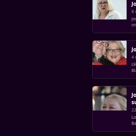
J
8 
Jo
in
J
4 
L’
Bl
pr
J
s
22
Lo