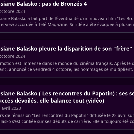
osiane Balasko : pas de Bronzés 4
octobre 2024
siane Balasko a fait part de l’éventualité d’un nouveau film "Les Br
terview accordée à Télé Magazine. Si l’idée a été évoquée à plusieur
osiane Balasko pleure la disparition de son "frère"
octobre 2024
émotion est immense dans le monde du cinéma français. Après le 
anc, annoncé ce vendredi 4 octobre, les hommages se multiplient.
emières à (…)
osiane Balasko ( Les rencontres du Papotin) : ses s
uccès dévoilés, elle balance tout (vidéo)
 avril 2023
rs de l’émission "Les rencontres du Papotin" diffusée le 22 avril su
Balasko s’est confiée sur ses débuts de carrière. Ell