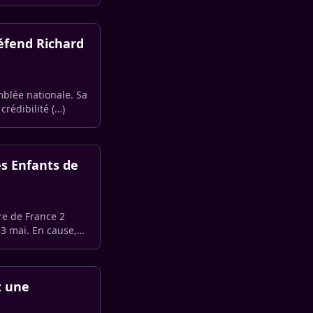
éfend Richard
emblée nationale. Sa
crédibilité (…)
es Enfants de
re de France 2
 3 mai. En cause,
t une