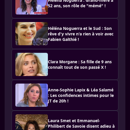
Helena Noguerra : Grand-mère à
52 ans, son rôle de "mémé" !
Héléna Noguerra et le Sud : Son
rêve d'y vivre n'a rien à voir avec
Fabien Galthié !
Clara Morgane : Sa fille de 9 ans
connaît tout de son passé X !
Anne-Sophie Lapix & Léa Salamé
: Les confidences intimes pour le
JT de 20h !
Laura Smet et Emmanuel-
Philibert de Savoie disent adieu à