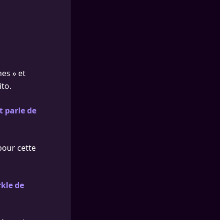
es » et
ito.
t parle de
pour cette
rkle de