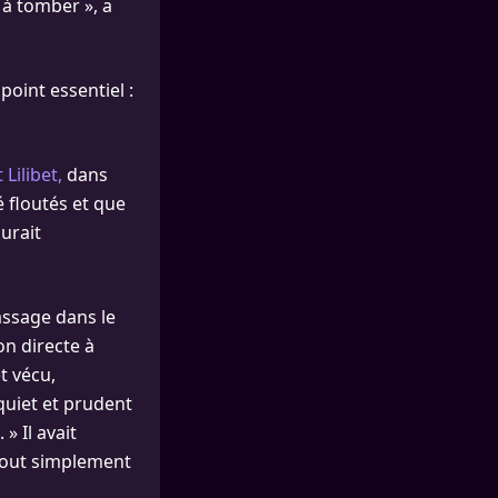
 à tomber », a
point essentiel :
 Lilibet,
dans
 floutés et que
aurait
assage dans le
n directe à
et vécu,
quiet et prudent
» Il avait
 tout simplement