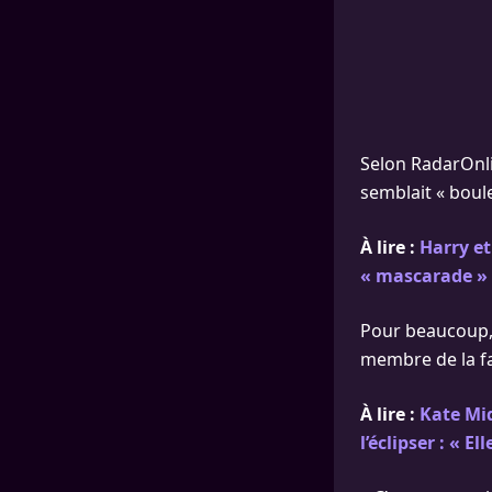
Selon RadarOnlin
semblait « boule
À lire :
Harry et
« mascarade »
Pour beaucoup, 
membre de la fa
À lire :
Kate Mid
l’éclipser : « El