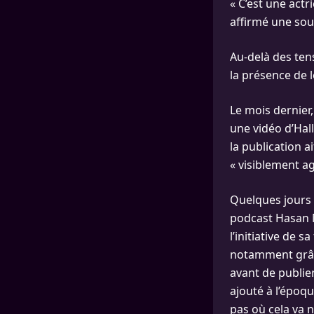
« C’est une actr
affirmé une sour
Au-delà des ten
la présence de l
Le mois dernie
une vidéo d’Hal
la publication a
« visiblement ag
Quelques jours p
podcast Hasan M
l’initiative de s
notamment grâce
avant de publier
ajouté à l’époq
pas où cela va 