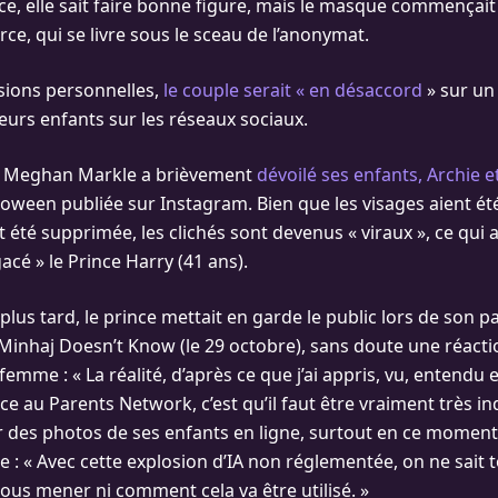
ice, elle sait faire bonne figure, mais le masque commençait
ce, qui se livre sous le sceau de l’anonymat.
sions personnelles,
le couple serait « en désaccord
» sur un 
eurs enfants sur les réseaux sociaux.
r, Meghan Markle a brièvement
dévoilé ses enfants, Archie et
loween publiée sur Instagram. Bien que les visages aient été
it été supprimée, les clichés sont devenus « viraux », ce qui 
acé » le Prince Harry (41 ans).
lus tard, le prince mettait en garde le public lors de son p
inhaj Doesn’t Know (le 29 octobre), sans doute une réactio
a femme : « La réalité, d’après ce que j’ai appris, vu, entendu 
 au Parents Network, c’est qu’il faut être vraiment très in
 des photos de ses enfants en ligne, surtout en ce moment. 
ue : « Avec cette explosion d’IA non réglementée, on ne sait
nous mener ni comment cela va être utilisé. »