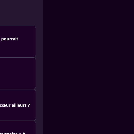
 pourrait
cœur ailleurs ?
ournoise » à