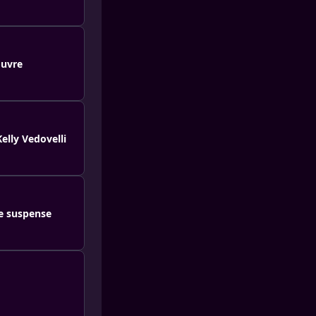
œuvre
Kelly Vedovelli
le suspense