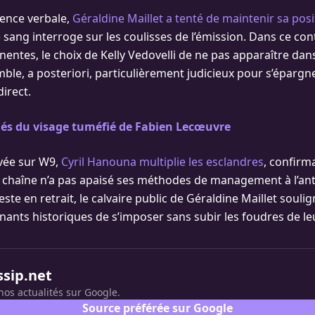
lence verbale,
Géraldine Maillet a tenté de maintenir sa posi
sang interroge sur les coulisses de l’émission. Dans ce con
entes, le choix de Kelly Vedovelli de ne pas apparaître da
e, a posteriori, particulièrement judicieux pour s’épargne
irect.
hés du visage tuméfié de Fabien Lecœuvre
vée sur W9,
Cyril Hanouna multiplie les esclandres
, confirm
chaîne n’a pas apaisé ses méthodes de management à l’ant
este en retrait, le calvaire public de Géraldine Maillet soulign
enants historiques de s’imposer sans subir les foudres de le
ssip.net
nos actualités sur Google.
Source préférée sur Google