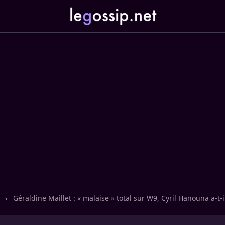
n
›
Géraldine Maillet : « malaise » total sur W9, Cyril Hanouna a-t-il