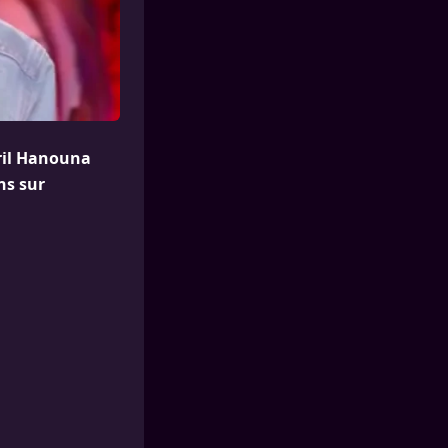
yril Hanouna
ns sur