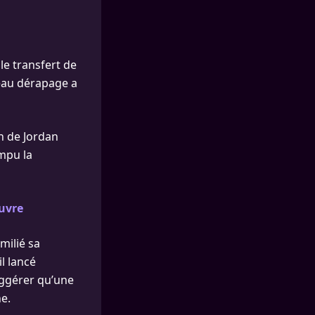
le transfert de
veau dérapage a
n de Jordan
mpu la
œuvre
milié sa
il lancé
suggérer qu’une
e.