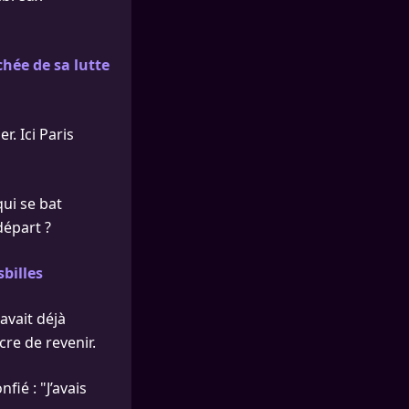
chée de sa lutte
r. Ici Paris
ui se bat
départ ?
sbilles
 avait déjà
re de revenir.
nfié : "J’avais