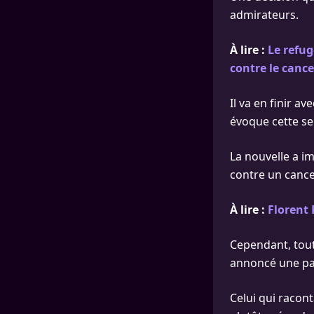
admirateurs.
À lire :
Le refug
contre le cance
Il va en finir av
évoque cette s
La nouvelle a i
contre un cance
À lire :
Florent 
Cependant, tout 
annoncé une pau
Celui qui raconta