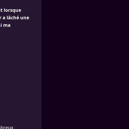
it lorsque
r a lâché une
ai ma
mbreux