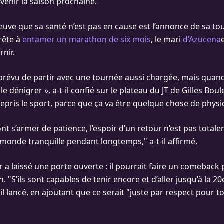
venir la saison prochaine."
reuve que sa santé n’est pas en cause est l’annonce de sa to
prête à
entamer un marathon de six mois
, le mari
d’Azucena
rnir.
s prévu de partir avec une tournée aussi chargée, mais quand
s le dénigrer », a-t-il confié sur le plateau du JT de Gilles Bo
"repris le sport, parce que ça va être quelque chose de physi
ont s’armer de patience, l’espoir d’un retour n’est pas totale
e monde tranquille pendant longtemps," a-t-il affirmé.
 a laissé une porte ouverte : il pourrait faire un comeback 
. "S’ils sont capables de tenir encore et d’aller jusqu’à la 20e
t-il lancé, en ajoutant que ce serait "juste par respect pour to