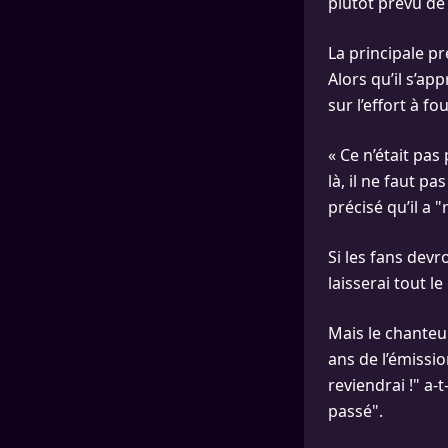
plutôt prévu de 
La principale p
Alors qu’il s’ap
sur l’effort à fou
« Ce n’était pa
là, il ne faut pa
précisé qu’il a 
Si les fans devr
laisserai tout l
Mais le chanteur
ans de l’émission
reviendrai !" a-
passé".