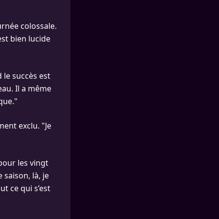
urnée colossale.
est bien lucide
 le succès est
uleau. Il a même
que."
ment exclu. "Je
pour les vingt
 saison, là, je
ut ce qui s’est