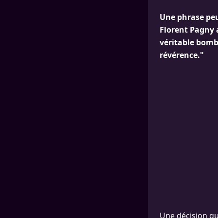
Une phrase peut
Florent Pagny 
véritable bombe
révérence."
Une décision qu