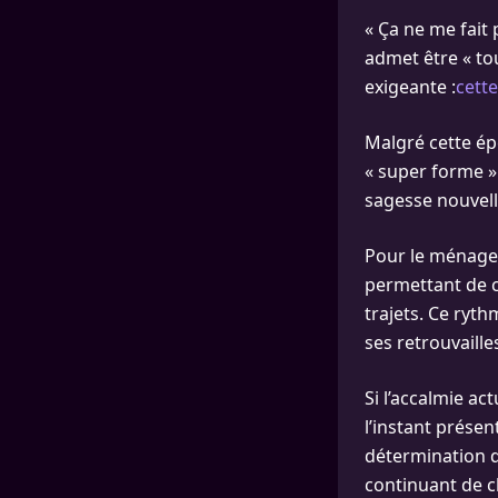
« Ça ne me fait 
admet être « tou
exigeante :
cett
Malgré cette ép
« super forme »
sagesse nouvell
Pour le ménager
permettant de ch
trajets. Ce ryt
ses retrouvaille
Si l’accalmie act
l’instant prése
détermination qu
continuant de c