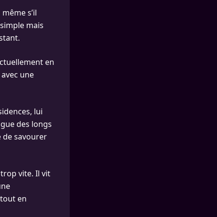
, même s’il
t simple mais
stant.
Actuellement en
s avec une
idences, lui
tigue des longs
e de savourer
op vite. Il vit
une
 tout en