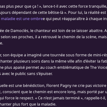
pas plus peur que ça ! », lance-t-il avec cette force tranquille
jours dépendant de cette bêtise-là ». Pour lui, la réalité es
e maladie est une ombre
e qui peut réapparaître à chaque in
ée de Damoclès, le chanteur est loin de se laisser abattre. 
 selon ses proches, il a retrouvé le chemin de la scène, mai
e.
, son équipe a imaginé une tournée sous forme de mini-rés
anter plusieurs soirs dans la même ville afin d’éviter la fa
hme plus apaisé permet au coach emblématique de The Voic
s avec le public sans s’épuiser.
uelle est une bénédiction, Florent Pagny ne crie pas victoire tr
nt, conscient que le chemin est encore long, mais porté par 
i force le respect. « Ce n’est jamais terminé », rappelle-t-il,
hanter plus fort que la maladie.