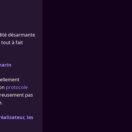
cidité désarmante
 tout à fait
marin
uellement
son
protocole
ureusement pas
e.
éalisateur, les