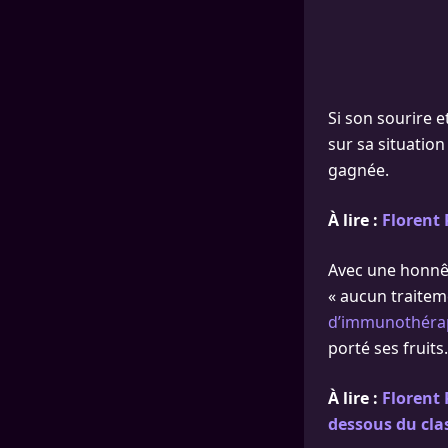
Si son sourire e
sur sa situation 
gagnée.
À lire :
Florent
Avec une honnête
« aucun traitem
d’immunothérap
porté ses fruits
À lire :
Florent 
dessous du cla