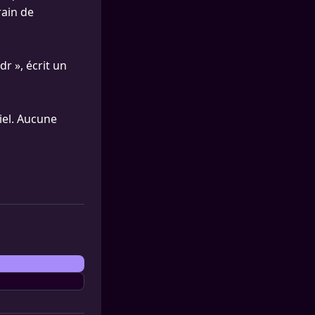
rain de
r », écrit un
iel. Aucune