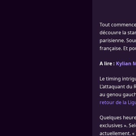
Tout commence 
découvre la star
parisienne. Sou
française. Et po
A lire :
Kylian M
Le timing intrig
L’attaquant du 
au genou gauche
retour de la Li
Quelques heures
exclusives ». Se
actuellement. « 