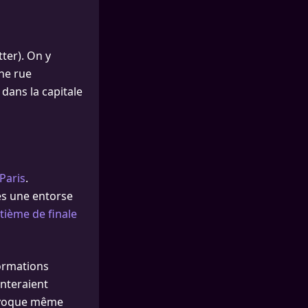
ter). On y
une rue
dans la capitale
 Paris
.
ès une entorse
tième de finale
formations
enteraient
l évoque même