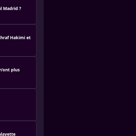
l Madrid ?
chraf Hakimi et
n’ont plus
alayette