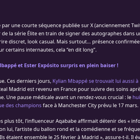
par une courte séquence publiée sur X (anciennement Twit
 de la série Élite en train de signer des autographes dans 
rire discret, look casual. Mais surtout… présence confirmée 
ur certains internautes, cela “en dit long”.
bappé et Ester Expósito surpris en plein baiser !
ue. Ces derniers jours,
Kylian Mbappé se trouvait lui aussi à
Real Madrid est revenu en France pour suivre des soins apr
. Une pause médicale avant un rendez-vous crucial : le
hui
gue des champions
face à Manchester City prévu le 17 mars.
 plus tôt, l’influenceur Aqababe affirmait détenir des « in
lon lui, l’artiste du ballon rond et la comédienne et se fréqu
Ils étaient ensemble le 25 février à Madrid », assure-t-il. I