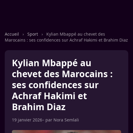
Accueil
›
Sport
›
Kylian Mbappé au chevet des
Marocains : ses confidences sur Achraf Hakimi et Brahim Diaz
Kylian Mbappé au
chevet des Marocains :
ses confidences sur
Achraf Hakimi et
Brahim Diaz
19 janvier 2026
– par
Nora Semlali