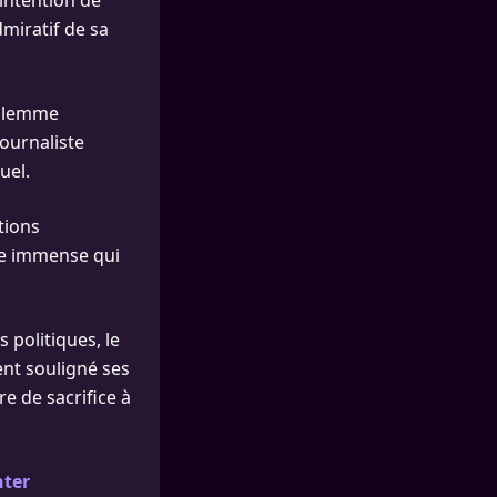
 intention de
dmiratif de sa
dilemme
ournaliste
uel.
tions
ice immense qui
 politiques, le
ent souligné ses
e de sacrifice à
nter