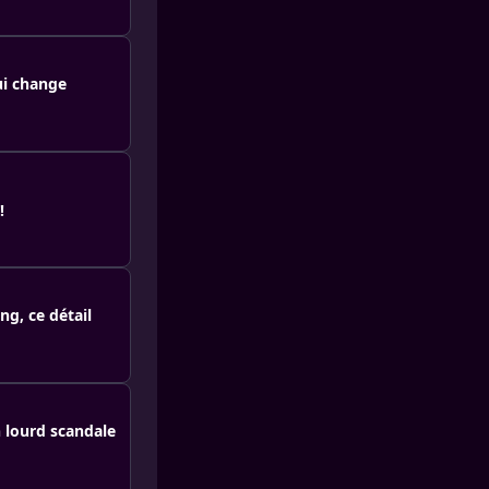
ui change
!
g, ce détail
n lourd scandale