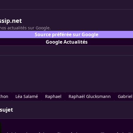
ssip.net
nos actualités sur Google.
Source préférée sur Google
Google Actualités
chon
Léa Salamé
Raphael
Raphaël Glucksmann
Gabriel
sujet