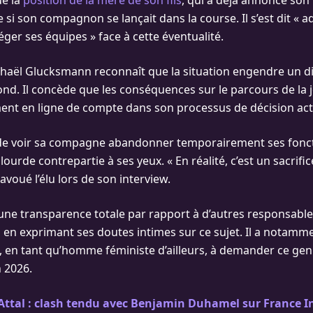
ué la
position de la mère de son fils
, qui a déjà annoncé son
e si son compagnon se lançait dans la course. Il s’est dit « a
ger ses équipes » face à cette éventualité.
haël Glucksmann reconnaît que la situation engendre un 
nd. Il concède que les conséquences sur le parcours de la j
ent en ligne de compte dans son processus de décision act
 de voir sa compagne abandonner temporairement ses fonc
ourde contrepartie à ses yeux. « En réalité, c’est un sacrif
 avoué l’élu lors de son interview.
une transparence totale par rapport à d’autres responsables
 en exprimant ses doutes intimes sur ce sujet. Il a notamm
i, en tant qu’homme féministe d’ailleurs, à demander ce genr
 2026.
Attal : clash tendu avec Benjamin Duhamel sur France I