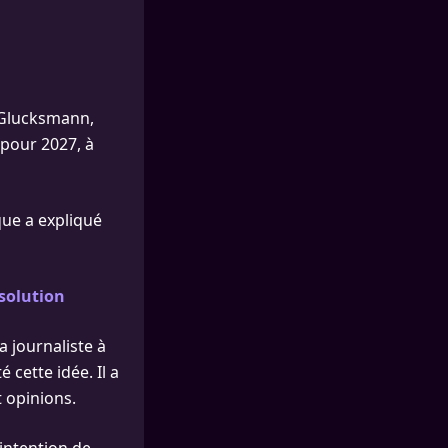
l Glucksmann,
s pour 2027, à
que a expliqué
ssolution
a journaliste à
 cette idée. Il a
t opinions.