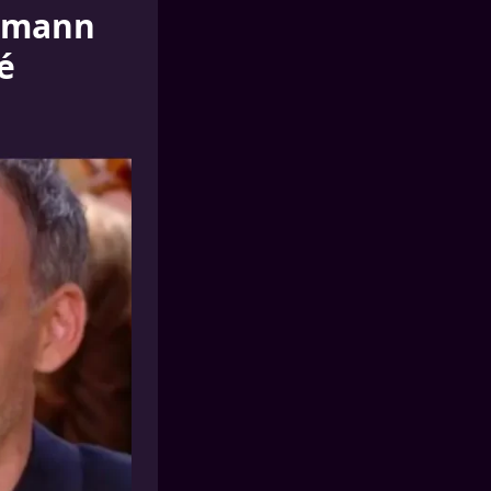
ksmann
é