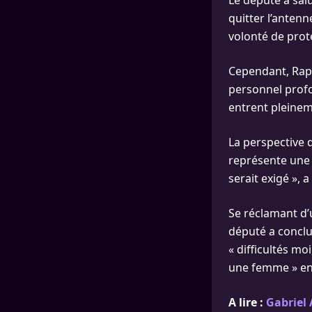
Le député a sal
quitter l’antenn
volonté de proté
Cependant, Rap
personnel profo
entrent pleinem
La perspective
représente une l
serait exigé », a
Se réclamant d’
député a conclu
« difficultés mo
une femme » en
A lire :
Gabriel 