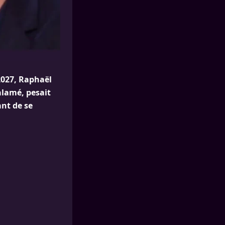
 2027, Raphaël
alamé, pesait
ant de se