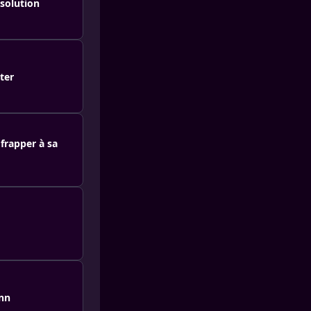
ssolution
ter
 frapper à sa
ann