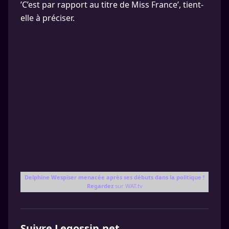
’C’est par rapport au titre de Miss France’, tient-
elle à préciser.
Delphine Wespiser menacée après ses débuts dans la politique !
Regardez
sur WAT.tv
Suivre Legossip.net