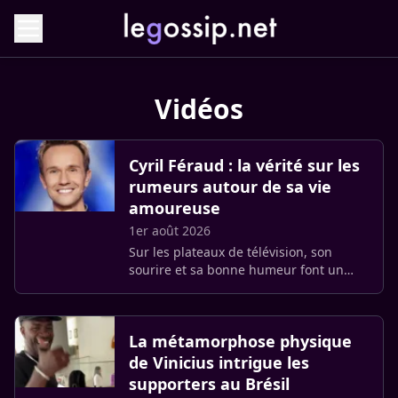
Vidéos
Cyril Féraud : la vérité sur les
rumeurs autour de sa vie
amoureuse
1er août 2026
Sur les plateaux de télévision, son
sourire et sa bonne humeur font un
carton à chaque apparition. Mais dès
que les projecteurs s’éteignent, Cyril
Féraud dresse une muraille (…)
La métamorphose physique
de Vinicius intrigue les
supporters au Brésil