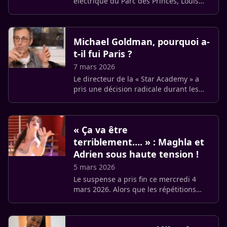
électrique du Parc des Princes, Louis
Garrel n’est pas passé inaperçu. Venu
soutenir son équipe de cœur face aux
Londoniens de Chelsea, le (…)
Michael Goldman, pourquoi a-
t-il fui Paris ?
7 mars 2026
Le directeur de la « Star Academy » a
pris une décision radicale durant les
quatre mois de compétition. Loin des
projecteurs, Michael Goldman a quitté
son quotidien parisien (…)
« Ça va être
terriblement…. » : Maghla et
Adrien sous haute tension !
5 mars 2026
Le suspense a pris fin ce mercredi 4
mars 2026. Alors que les répétitions
pour le prochain prime de Danse avec
les stars battent leur plein, l’annonce
est tombée : Maghla, la (…)