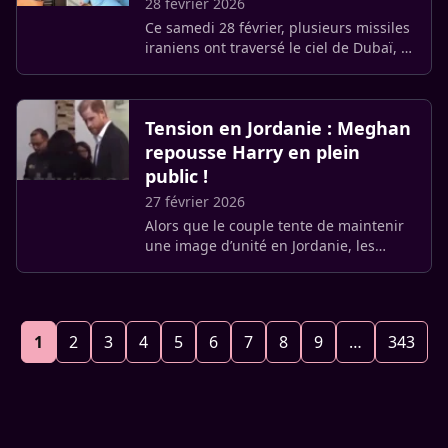
28 février 2026
Ce samedi 28 février, plusieurs missiles
iraniens ont traversé le ciel de Dubaï, à
la suite des frappes menées par les
États-Unis et Israël en Iran. Face à cette
escalade (…)
Tension en Jordanie : Meghan
repousse Harry en plein
public !
27 février 2026
Alors que le couple tente de maintenir
une image d’unité en Jordanie, les
internautes du réseau X sont formels :
l’ambiance est glaciale. Plusieurs vidéos
circulant sur la (…)
1
2
3
4
5
6
7
8
9
…
343