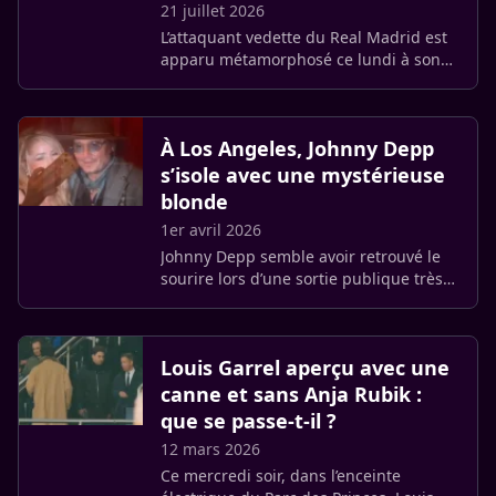
21 juillet 2026
L’attaquant vedette du Real Madrid est
apparu métamorphosé ce lundi à son
retour au Brésil. Vinicius aurait eu
recours à une opération de chirurgie
esthétique au niveau du menton.
À Los Angeles, Johnny Depp
s’isole avec une mystérieuse
blonde
1er avril 2026
Johnny Depp semble avoir retrouvé le
sourire lors d’une sortie publique très
commentée. Ce mardi, l’acteur a été
aperçu à Los Angeles, au Wilshire Ebell,
à l’occasion du (…)
Louis Garrel aperçu avec une
canne et sans Anja Rubik :
que se passe-t-il ?
12 mars 2026
Ce mercredi soir, dans l’enceinte