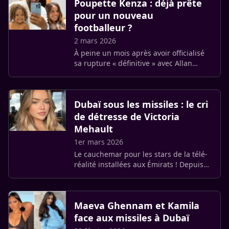
Poupette Kenza : déjà prête
pour un nouveau
footballeur ?
2 mars 2026
À peine un mois après avoir officialisé
sa rupture « définitive » avec Allan
Liehrmann, le père de ses trois enfants,
Poupette Kenza semble décidée à
passer à la vitesse (…)
Dubaï sous les missiles : le cri
de détresse de Victoria
Mehault
1er mars 2026
Le cauchemar pour les stars de la télé-
réalité installées aux Émirats ! Depuis
samedi, la situation géopolitique a
basculé dans l’horreur : Dubaï est la
cible de tirs de (…)
Maeva Ghennam et Kamila
face aux missiles à Dubaï