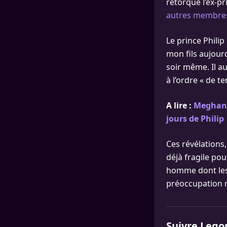
rétorqué l’ex-pr
autres membre
Le prince Philip
mon fils aujourd’
soir même. Il au
à l’ordre « de t
A lire :
Meghan M
jours de Philip
Ces révélations
déjà fragile po
homme dont les 
préoccupation 
Suivre Lego