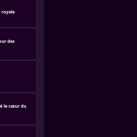
e royale
our des
isé le cœur du