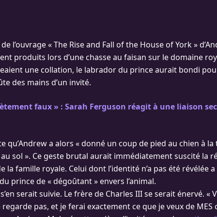
 de l’ouvrage « The Rise and Fall of the House of York » d’A
aient produits lors d’une chasse au faisan sur le domaine roy
eaient une collation, le labrador du prince aurait bondi po
ûte des mains d’un invité.
tement faux » : Sarah Ferguson réagit à une liaison sec
te qu’Andrew a alors « donné un coup de pied au chien à la t
 au sol ». Ce geste brutal aurait immédiatement suscité la r
de la famille royale. Celui dont l’identité n’a pas été révélée a 
 prince de « dégoûtant » envers l’animal.
’en serait suivie. Le frère de Charles III se serait énervé. « V
e regarde pas, et je ferai exactement ce que je veux de MES c