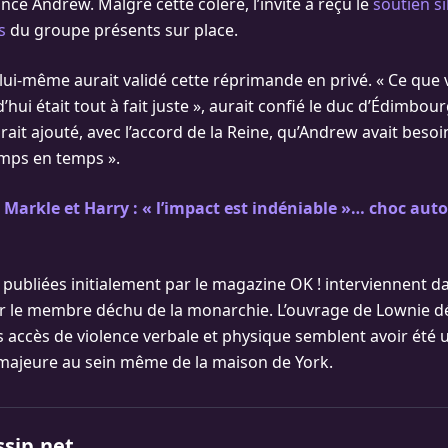
ince Andrew. Malgré cette colère, l’invité a reçu le
soutien s
s
du groupe présents sur place.
 lui-même aurait validé cette réprimande en privé. « Ce que 
hui était tout à fait juste », aurait confié le duc d’Édimbourg 
rait ajouté, avec l’accord de la Reine, qu’Andrew avait besoi
emps en temps ».
arkle et Harry : « l’impact est indéniable »… choc auto
, publiées initialement par le magazine OK ! interviennent 
ur le membre déchu de la monarchie. L’ouvrage de Lownie d
accès de violence verbale et physique semblent avoir été 
majeure au sein même de la maison de York.
ssip.net