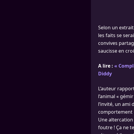
Selon un extrait
les faits se ser
convives partag
saucisse en cro
A lire :
« Complè
Diddy
L’auteur rappor
l’animal « gémir
l’invité, un ami 
comportement du
Une altercation s
foutre ! Ça ne t