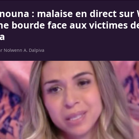
anouna : malaise en direct sur
ne bourde face aux victimes d
a
ar
Nolwenn A. Dalpiva