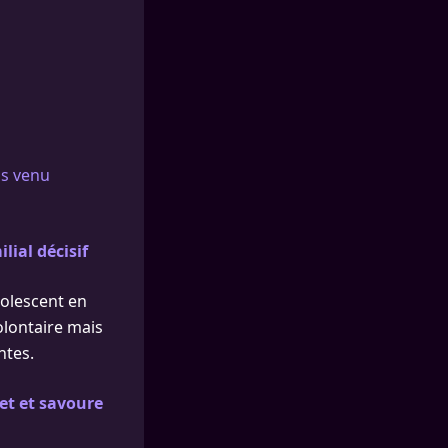
is venu
lial décisif
adolescent en
olontaire mais
ntes.
ret et savoure