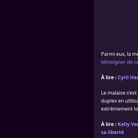
Parmi eux, la m
témoigner de ce
À lire :
Cyril Ha
Le malaise s’est
duplex en utili
extrêmement lou
À lire :
Kelly Ve
sa liberté