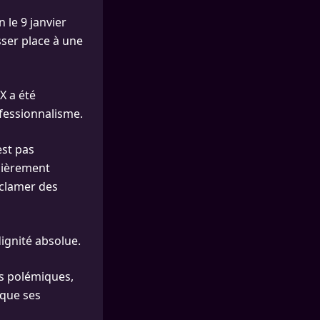
 le 9 janvier
ser place à une
X a été
fessionnalisme.
est pas
ulièrement
réclamer des
dignité absolue.
es polémiques,
 que ses