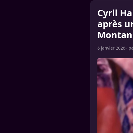
Cyril H
après u
Montan
6 janvier 2026
– p