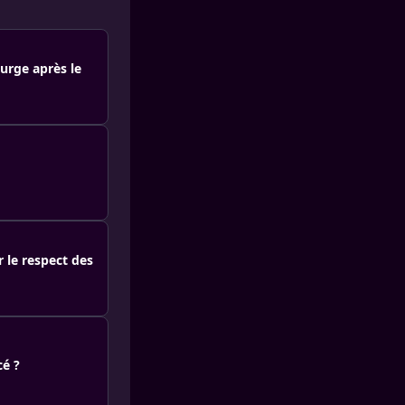
surge après le
 le respect des
cé ?