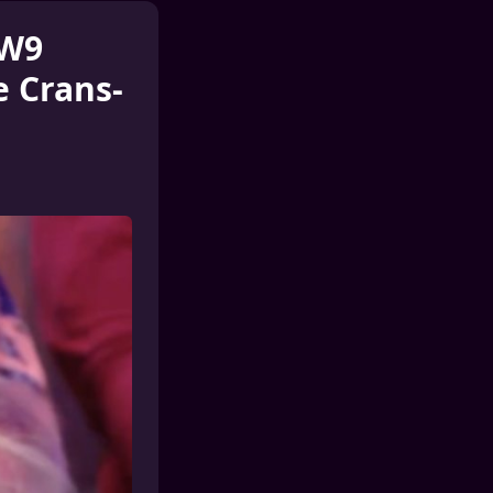
 W9
e Crans-