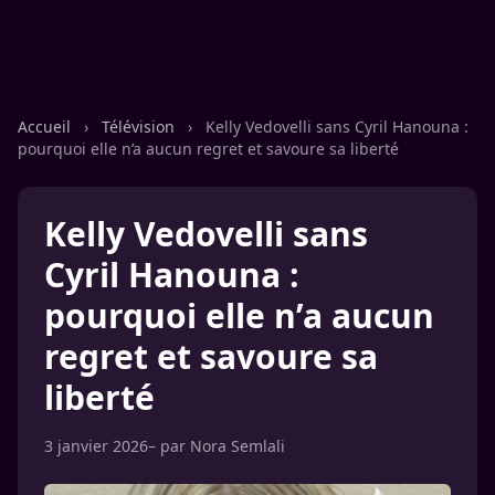
Accueil
›
Télévision
›
Kelly Vedovelli sans Cyril Hanouna :
pourquoi elle n’a aucun regret et savoure sa liberté
Kelly Vedovelli sans
Cyril Hanouna :
pourquoi elle n’a aucun
regret et savoure sa
liberté
3 janvier 2026
– par
Nora Semlali