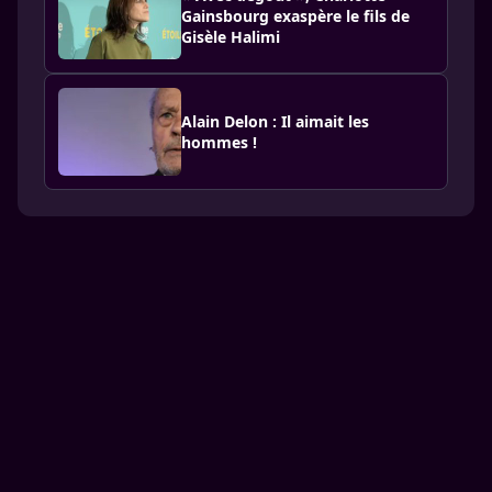
Gainsbourg exaspère le fils de
Gisèle Halimi
Alain Delon : Il aimait les
hommes !