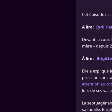
Cet épisode est
À lire :
Cyril Ha
Devant la cour, 
mère » depuis 2
À lire :
Brigitte
Elle a expliqué
pression consta
attention au ch
lors de ses vaca
La septuagénair
sa famille. Brig