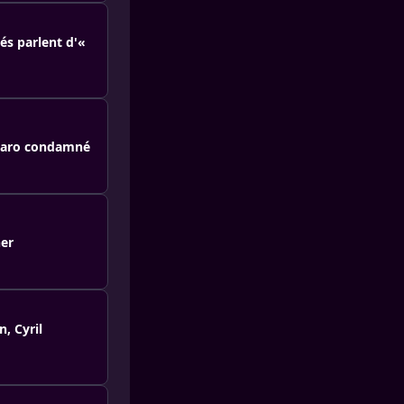
és parlent d'«
sonaro condamné
ner
, Cyril