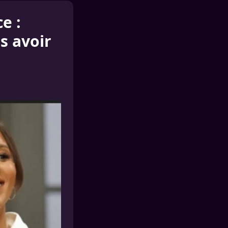
e :
s avoir