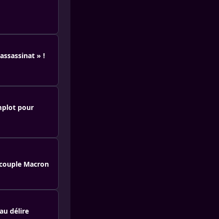
ssassinat » !
mplot pour
 couple Macron
au délire