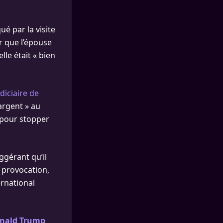
é par la visite
r que l’épouse
lle était « bien
udiciaire de
argent » au
 pour stopper
ggérant qu’il
e provocation,
ernational
onald Trump