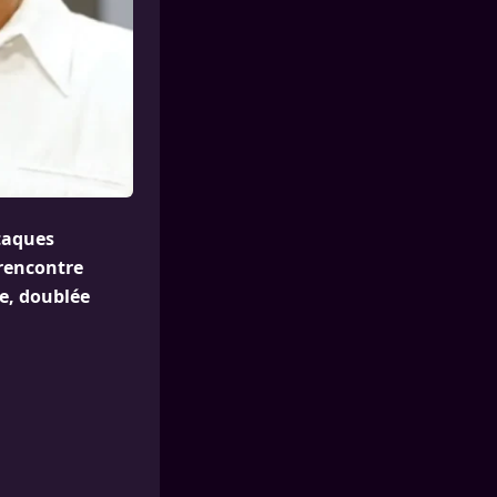
taques
 rencontre
e, doublée