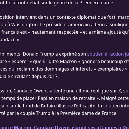
ant fin à tout débat sur le genre de la Première dame.
osition intervient dans un contexte diplomatique fort, marqu
ron à Washington. Le président américain a tenu à souligne
t français est « hautement respectée » et a même ajouté qu’e
Candace ».
mpliments, Donald Trump a exprimé son
soutien à l’action j
éclaré « espérer » que Brigitte Macron « gagnera beaucoup d’
cès qui réclame des dommages et intérêts « exemplaires »
diale circulant depuis 2017.
ession, Candace Owens a tenté une ultime réplique sur X, su
e temps de placer Papi en maison de retraite ». Malgré cett
in sur le fond de l’affaire illustre l’efficacité du soutien int
té par le couple Trump à la Première dame de France.
rigitte Macron, Candace Owens élargit ses attaques à D