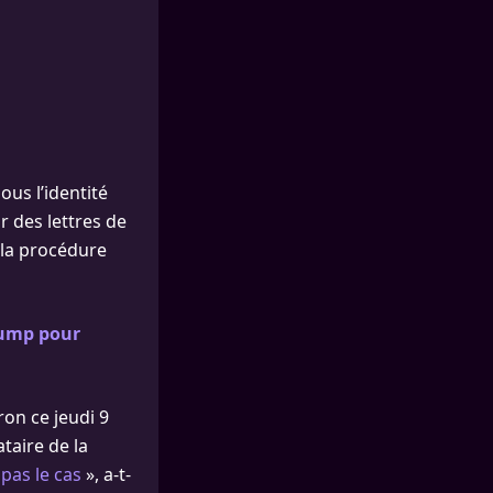
us l’identité
r des lettres de
 la procédure
Trump pour
on ce jeudi 9
ataire de la
 pas le cas
», a-t-