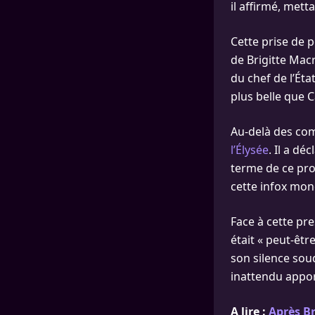
il affirmé, mett
Cette prise de p
de Brigitte Mac
du chef de l’Éta
plus belle que 
Au-delà des co
l’Élysée
. Il a d
terme de ce pro
cette infox mon
Face à cette pr
était « peut-êtr
son silence souda
inattendu appor
A lire :
Après B