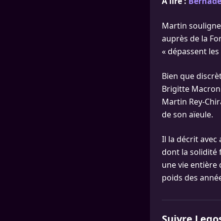
À lire :
Bernadet
Martin souligne
auprès de la F
« dépassent les
Bien que discrè
Brigitte Macron
Martin Rey-Chira
de son aïeule.
Il la décrit av
dont la solidité
une vie entière 
poids des années
Suivre Lego