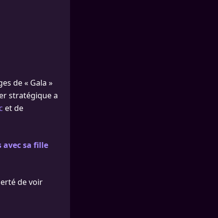
ages de « Gala »
er stratégique a
c
et de
avec sa fille
erté de voir