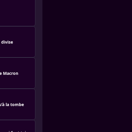
 divise
te Macron
u’à la tombe