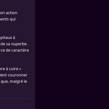
son action
ents qui
ôpitaux à
 de sa superbe.
orce de caractère
re à cuire »
 vient couronner
t que, malgré le