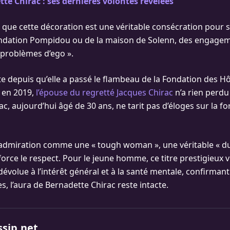
te Chirac : ses dernières volontés révélées
 que cette décoration est une véritable consécration pour 
ondation Pompidou ou de la maison de Solenn, des engagem
 problèmes d’ego ».
te depuis qu’elle a passé le flambeau de la Fondation des H
 en 2019,
l’épouse du regretté Jacques Chirac
n’a rien perdu
c, aujourd’hui âgé de 30 ans, ne tarit pas d’éloges sur la f
ec admiration comme une « tough woman », une véritable « du
 force le respect. Pour le jeune homme, ce titre prestigieux
dévolue à l’intérêt général et à la santé mentale, confirman
, l’aura de Bernadette Chirac reste intacte.
ssip.net