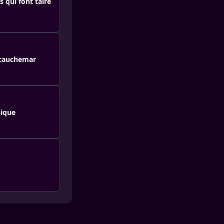
 qui font taire
u cauchemar
nique